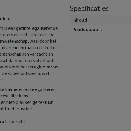
Specificaties
edium
inhoud
is een getinte, egaliserende
Productsoort
eters en rest-littekens. De
oomwetenschap, waardoor het
aliserend en matterend effect
 eigenschappen verzacht en
eschikt voor een vette huid
n voorkomt het terugkeren van
trekt de huid snel in, wat
at.
e kalmeren en te egaliseren
 rest-littekens
 en niet-plakkerige textuur
huid met ernstige
isch toezicht