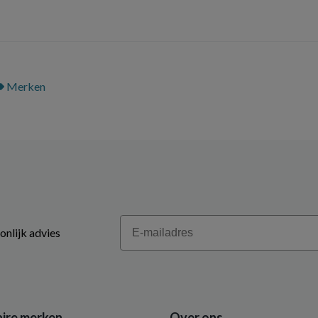
Merken
Email
onlijk advies
ire merken
Over ons