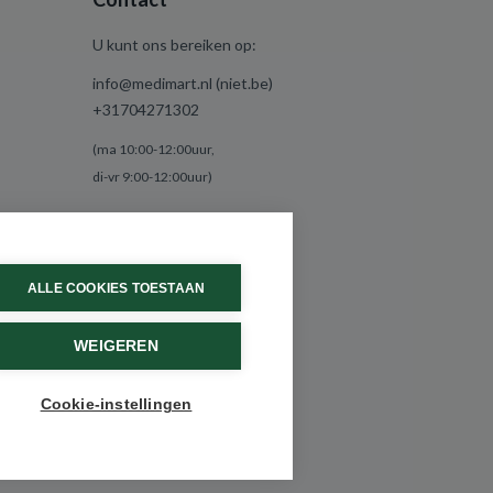
U kunt ons bereiken op:
info@medimart.nl (niet.be)
+31704271302
(ma 10:00-12:00uur,
di-vr 9:00-12:00uur)
ALLE COOKIES TOESTAAN
WEIGEREN
Cookie-instellingen