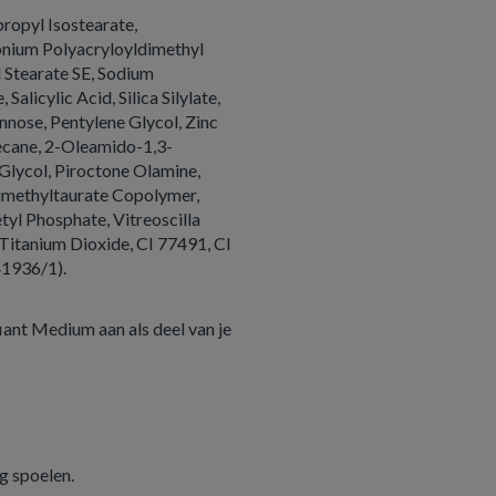
propyl Isostearate,
onium Polyacryloyldimethyl
l Stearate SE, Sodium
licylic Acid, Silica Silylate,
nose, Pentylene Glycol, Zinc
ecane, 2-Oleamido-1,3-
 Glycol, Piroctone Olamine,
imethyltaurate Copolymer,
tyl Phosphate, Vitreoscilla
 Titanium Dioxide, CI 77491, CI
41936/1).
ant Medium aan als deel van je
g spoelen.