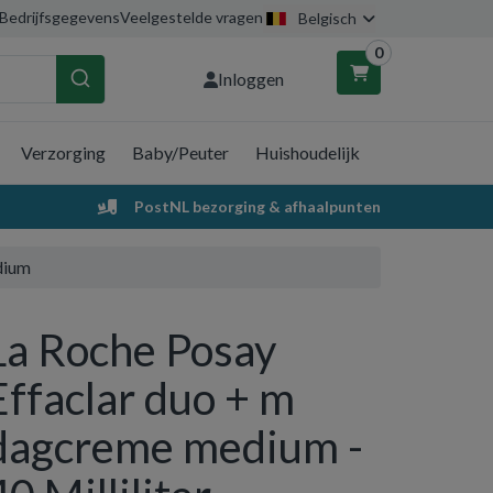
Bedrijfsgegevens
Veelgestelde vragen
Belgisch
0
Inloggen
Verzorging
Baby/Peuter
Huishoudelijk
nkelwagen
PostNL bezorging & afhaalpunten
Uw winkelwagen is leeg.
dium
Vul hem met producten.
La Roche Posay
Effaclar duo + m
dagcreme medium -