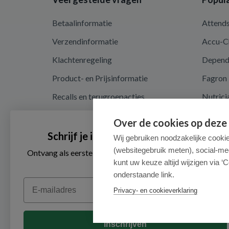
Betaalinformatie
Attend
Verzendinformatie
Accu-C
Klachtenregeling
Depen
Product- en Prijsinformatie
Fagron
Recalls en terugroepacties
Nutrici
Algemene voorwaarden
Over de cookies op deze
Privacy en cookieverklaring
Schrijf je in voor onze nieuwsbrief
Wij gebruiken noodzakelijke cooki
(websitegebruik meten), social-me
Cookieverklaring
Ontvang als eerste de beste aanbiedingen en persoonlijk
advies
kunt uw keuze altijd wijzigen via ‘C
onderstaande link.
Email
Privacy- en cookieverklaring
Inschrijven