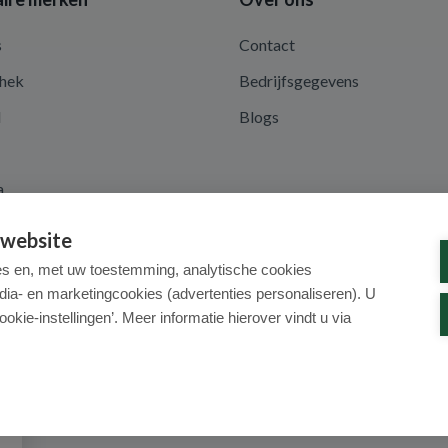
s
Contact
hek
Bedrijfsgegevens
d
Blogs
a
 website
es en, met uw toestemming, analytische cookies
dia- en marketingcookies (advertenties personaliseren). U
ookie-instellingen’. Meer informatie hierover vindt u via