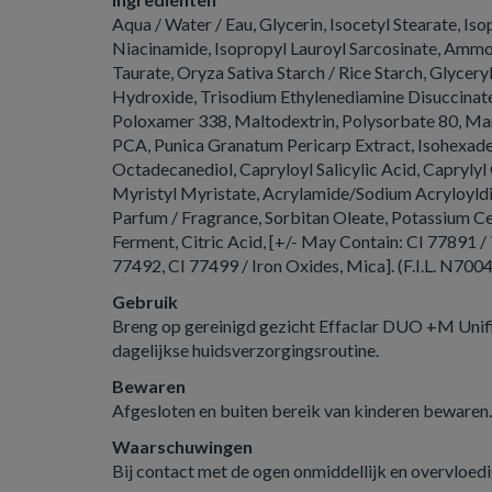
Aqua / Water / Eau, Glycerin, Isocetyl Stearate, Iso
Niacinamide, Isopropyl Lauroyl Sarcosinate, Amm
Taurate, Oryza Sativa Starch / Rice Starch, Glycery
Hydroxide, Trisodium Ethylenediamine Disuccinate, Sa
Poloxamer 338, Maltodextrin, Polysorbate 80, Man
PCA, Punica Granatum Pericarp Extract, Isohexad
Octadecanediol, Capryloyl Salicylic Acid, Caprylyl
Myristyl Myristate, Acrylamide/Sodium Acryloyld
Parfum / Fragrance, Sorbitan Oleate, Potassium Ce
Ferment, Citric Acid, [+/- May Contain: CI 77891 /
77492, CI 77499 / Iron Oxides, Mica]. (F.I.L. N700
Gebruik
Breng op gereinigd gezicht Effaclar DUO +M Unifi
dagelijkse huidsverzorgingsroutine.
Bewaren
Afgesloten en buiten bereik van kinderen bewaren.
Waarschuwingen
Bij contact met de ogen onmiddellijk en overvloedi