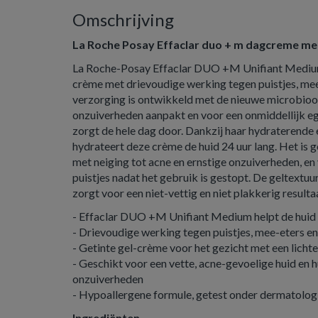
Omschrijving
La Roche Posay Effaclar duo + m dagcreme m
La Roche-Posay Effaclar DUO +M Unifiant Medium 
crème met drievoudige werking tegen puistjes, mee-
verzorging is ontwikkeld met de nieuwe microbi
onzuiverheden aanpakt en voor een onmiddellijk eg
zorgt de hele dag door. Dankzij haar hydraterende
hydrateert deze crème de huid 24 uur lang. Het is g
met neiging tot acne en ernstige onzuiverheden, e
puistjes nadat het gebruik is gestopt. De geltextuur 
zorgt voor een niet-vettig en niet plakkerig resulta
- Effaclar DUO +M Unifiant Medium helpt de huid t
- Drievoudige werking tegen puistjes, mee-eters en
- Getinte gel-crème voor het gezicht met een lichte
- Geschikt voor een vette, acne-gevoelige huid en 
onzuiverheden
- Hypoallergene formule, getest onder dermatolog
Ingrediënten