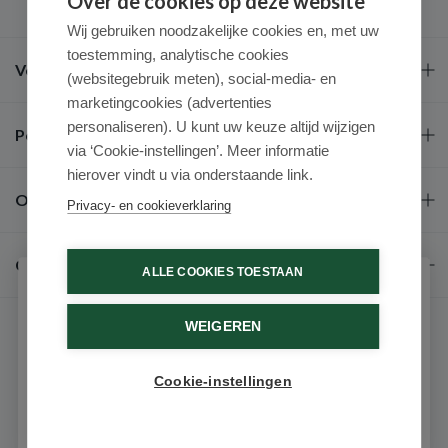
Over de cookies op deze website
Wij gebruiken noodzakelijke cookies en, met uw
toestemming, analytische cookies
Veel gestelde vragen
(websitegebruik meten), social-media- en
marketingcookies (advertenties
personaliseren). U kunt uw keuze altijd wijzigen
Populaire merken
via ‘Cookie-instellingen’. Meer informatie
hierover vindt u via onderstaande link.
Over ons
Privacy- en cookieverklaring
Contact
ALLE COOKIES TOESTAAN
Schrijf je in voor onze nieuwsbrief
WEIGEREN
Ontvang als eerste de beste aanbiedingen en persoonlijk
advies
Cookie-instellingen
Email
© 2026 - Medimart.be.