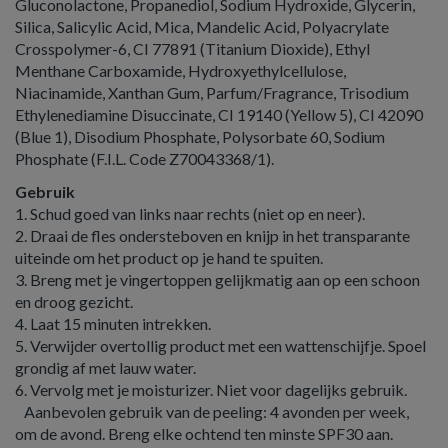
Gluconolactone, Propanediol, Sodium Hydroxide, Glycerin,
Silica, Salicylic Acid, Mica, Mandelic Acid, Polyacrylate
Crosspolymer-6, CI 77891 (Titanium Dioxide), Ethyl
Menthane Carboxamide, Hydroxyethylcellulose,
Niacinamide, Xanthan Gum, Parfum/Fragrance, Trisodium
Ethylenediamine Disuccinate, CI 19140 (Yellow 5), CI 42090
(Blue 1), Disodium Phosphate, Polysorbate 60, Sodium
Phosphate (F.I.L. Code Z70043368/1).
Gebruik
1. Schud goed van links naar rechts (niet op en neer).
2. Draai de fles ondersteboven en knijp in het transparante
uiteinde om het product op je hand te spuiten.
3. Breng met je vingertoppen gelijkmatig aan op een schoon
en droog gezicht.
4. Laat 15 minuten intrekken.
5. Verwijder overtollig product met een wattenschijfje. Spoel
grondig af met lauw water.
6. Vervolg met je moisturizer. Niet voor dagelijks gebruik.
Aanbevolen gebruik van de peeling: 4 avonden per week,
om de avond. Breng elke ochtend ten minste SPF30 aan.