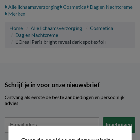
Alle lichaamsverzorging
Cosmetica
Dag en Nachtcreme
Merken
Home
Alle lichaamsverzorging
Cosmetica
Dag en Nachtcreme
L'Oreal Paris bright reveal dark spot exfoli
Schrijf je in voor onze nieuwsbrief
Ontvang als eerste de beste aanbiedingen en persoonlijk
advies
Email
Inschrijven