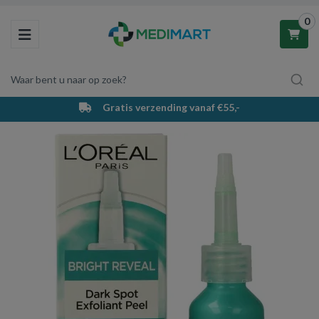
0
Toggle navigation
Waar bent u naar op zoek?
Gratis verzending vanaf €55,-
Winkelwagen
Uw winkelwagen is leeg.
Vul hem met producten.