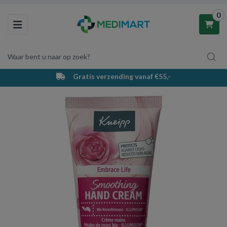
0
Toggle navigation
Waar bent u naar op zoek?
Gratis verzending vanaf €55,-
Winkelwagen
Uw winkelwagen is leeg.
Vul hem met producten.