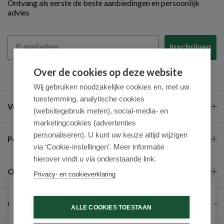
Ontvang als eerste de beste aanbiedingen en persoonlijk
advies
Email
Inschrijven
Over de cookies op deze website
Wij gebruiken noodzakelijke cookies en, met uw
toestemming, analytische cookies
Veel gestelde vragen
(websitegebruik meten), social-media- en
marketingcookies (advertenties
personaliseren). U kunt uw keuze altijd wijzigen
Populaire merken
via ‘Cookie-instellingen’. Meer informatie
hierover vindt u via onderstaande link.
Over ons
Privacy- en cookieverklaring
Schrijf je in voor onze nieuwsbrief
Contact
ALLE COOKIES TOESTAAN
Ontvang als eerste de beste aanbiedingen en persoonlijk
advies