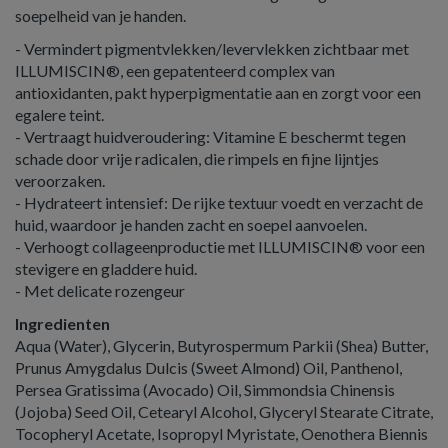
soepelheid van je handen.
- Vermindert pigmentvlekken/levervlekken zichtbaar met
ILLUMISCIN®, een gepatenteerd complex van
antioxidanten, pakt hyperpigmentatie aan en zorgt voor een
egalere teint.
- Vertraagt huidveroudering: Vitamine E beschermt tegen
schade door vrije radicalen, die rimpels en fijne lijntjes
veroorzaken.
- Hydrateert intensief: De rijke textuur voedt en verzacht de
huid, waardoor je handen zacht en soepel aanvoelen.
- Verhoogt collageenproductie met ILLUMISCIN® voor een
stevigere en gladdere huid.
- Met delicate rozengeur
Ingredienten
Aqua (Water), Glycerin, Butyrospermum Parkii (Shea) Butter,
Prunus Amygdalus Dulcis (Sweet Almond) Oil, Panthenol,
Persea Gratissima (Avocado) Oil, Simmondsia Chinensis
(Jojoba) Seed Oil, Cetearyl Alcohol, Glyceryl Stearate Citrate,
Tocopheryl Acetate, Isopropyl Myristate, Oenothera Biennis