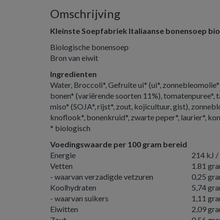
Omschrijving
Kleinste Soepfabriek Italiaanse bonensoep bio
Biologische bonensoep
Bron van eiwit
Ingredienten
Water, Broccoli*, Gefruite ui* (ui*, zonnebleomolie
bonen* (variërende soorten 11%), tomatenpuree*, tap
miso* (SOJA*, rijst*, zout, kojicultuur, gist), zonnebl
knoflook*, bonenkruid*, zwarte peper*, laurier*, k
* biologisch
Voedingswaarde per 100 gram bereid
Energie
214 kJ /
Vetten
1.81 gr
- waarvan verzadigde vetzuren
0,25 gr
Koolhydraten
5,74 gr
- waarvan suikers
1,11 gr
Eiwitten
2,09 gr
Zout
0,56 gr