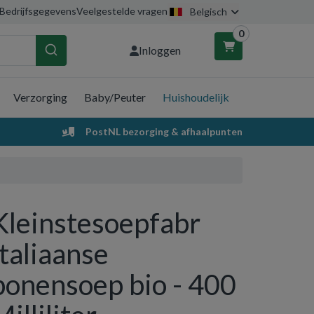
Bedrijfsgegevens
Veelgestelde vragen
Belgisch
0
Inloggen
Verzorging
Baby/Peuter
Huishoudelijk
nkelwagen
PostNL bezorging & afhaalpunten
Uw winkelwagen is leeg.
Vul hem met producten.
Kleinstesoepfabr
Italiaanse
bonensoep bio - 400