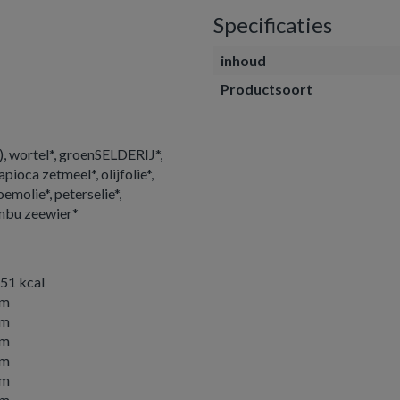
Specificaties
inhoud
Productsoort
*), wortel*, groenSELDERIJ*,
ioca zetmeel*, olijfolie*,
oemolie*, peterselie*,
ombu zeewier*
 51 kcal
am
am
am
am
am
am