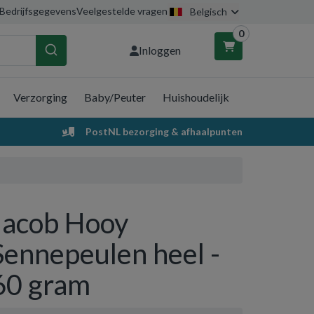
Bedrijfsgegevens
Veelgestelde vragen
Belgisch
0
Inloggen
Verzorging
Baby/Peuter
Huishoudelijk
nkelwagen
PostNL bezorging & afhaalpunten
Uw winkelwagen is leeg.
Vul hem met producten.
Jacob Hooy
Sennepeulen heel -
60 gram