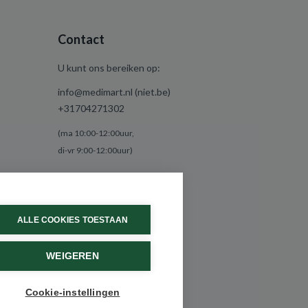
Contact
U kunt ons bereiken op:
info@medimart.nl (niet.be)
+31704271302
(ma 10:00-12:00uur,
di-vr 9:00-12:00uur)
ALLE COOKIES TOESTAAN
WEIGEREN
Cookie-instellingen