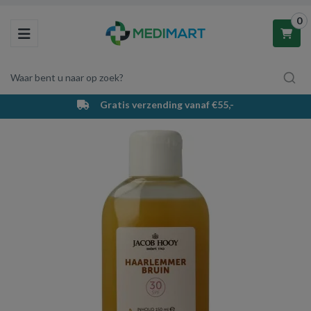
0
Toggle navigation
Waar bent u naar op zoek?
Gratis verzending vanaf €55,-
Winkelwagen
Uw winkelwagen is leeg.
Vul hem met producten.