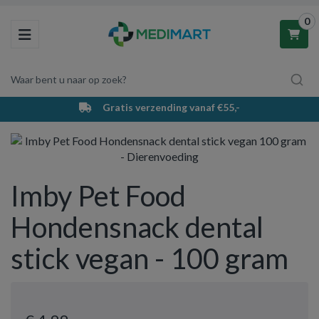
0
Toggle navigation
Waar bent u naar op zoek?
Gratis verzending vanaf €55,-
Winkelwagen
Uw winkelwagen is leeg.
Imby Pet Food
Vul hem met producten.
Hondensnack dental
stick vegan - 100 gram