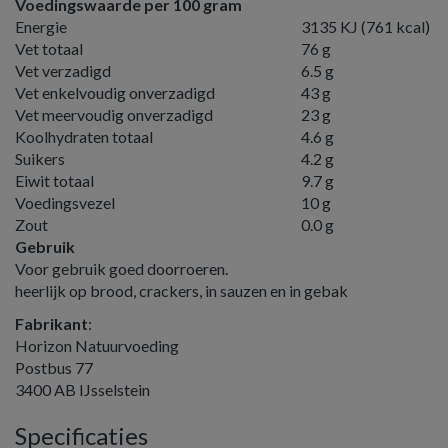
Voedingswaarde per 100 gram
Energie
3135 KJ (761 kcal)
Vet totaal
76 g
Vet verzadigd
6.5 g
Vet enkelvoudig onverzadigd
43 g
Vet meervoudig onverzadigd
23 g
Koolhydraten totaal
4.6 g
Suikers
4.2 g
Eiwit totaal
9.7 g
Voedingsvezel
10 g
Zout
0.0 g
Gebruik
Voor gebruik goed doorroeren.
heerlijk op brood, crackers, in sauzen en in gebak
Fabrikant
:
Horizon Natuurvoeding
Postbus 77
3400 AB IJsselstein
Specificaties