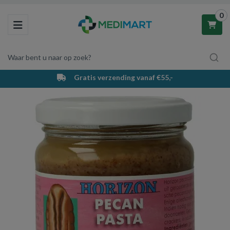
0
Toggle navigation
Waar bent u naar op zoek?
Gratis verzending vanaf €55,-
Winkelwagen
Uw winkelwagen is leeg.
Vul hem met producten.