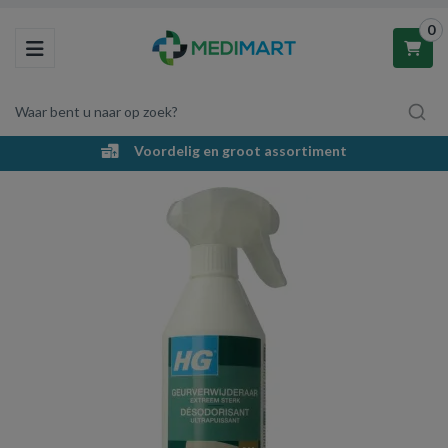
0
Toggle navigation
Waar bent u naar op zoek?
g en groot assortiment
Gratis verze
Winkelwagen
Uw winkelwagen is leeg.
Vul hem met producten.