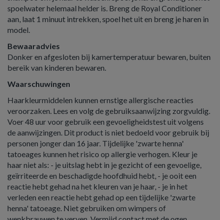
spoelwater helemaal helder is. Breng de Royal Conditioner
aan, laat 1 minuut intrekken, spoel het uit en breng je haren in
model.
Bewaaradvies
Donker en afgesloten bij kamertemperatuur bewaren, buiten
bereik van kinderen bewaren.
Waarschuwingen
Haarkleurmiddelen kunnen ernstige allergische reacties
veroorzaken. Lees en volg de gebruiksaanwijzing zorgvuldig.
Voer 48 uur voor gebruik een gevoeligheidstest uit volgens
de aanwijzingen. Dit product is niet bedoeld voor gebruik bij
personen jonger dan 16 jaar. Tijdelijke 'zwarte henna'
tatoeages kunnen het risico op allergie verhogen. Kleur je
haar niet als: - je uitslag hebt in je gezicht of een gevoelige,
geïrriteerde en beschadigde hoofdhuid hebt, - je ooit een
reactie hebt gehad na het kleuren van je haar, - je in het
verleden een reactie hebt gehad op een tijdelijke 'zwarte
henna' tatoeage. Niet gebruiken om wimpers of
wenkbrauwen te verven. Vermijd contact met de ogen.