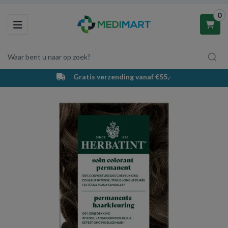
0
Toggle navigation
Waar bent u naar op zoek?
Gratis verzending vanaf €55,-
Winkelwagen
Uw winkelwagen is leeg.
Vul hem met producten.