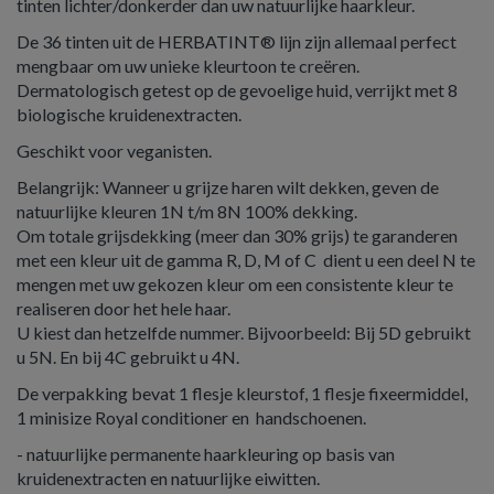
tinten lichter/donkerder dan uw natuurlijke haarkleur.
De 36 tinten uit de HERBATINT® lijn zijn allemaal perfect
mengbaar om uw unieke kleurtoon te creëren.
Dermatologisch getest op de gevoelige huid, verrijkt met 8
biologische kruidenextracten.
Geschikt voor veganisten.
Belangrijk: Wanneer u grijze haren wilt dekken, geven de
natuurlijke kleuren 1N t/m 8N 100% dekking.
Om totale grijsdekking (meer dan 30% grijs) te garanderen
met een kleur uit de gamma R, D, M of C dient u een deel N te
mengen met uw gekozen kleur om een consistente kleur te
realiseren door het hele haar.
U kiest dan hetzelfde nummer. Bijvoorbeeld: Bij 5D gebruikt
u 5N. En bij 4C gebruikt u 4N.
De verpakking bevat 1 flesje kleurstof, 1 flesje fixeermiddel,
1 minisize Royal conditioner en handschoenen.
- natuurlijke permanente haarkleuring op basis van
kruidenextracten en natuurlijke eiwitten.