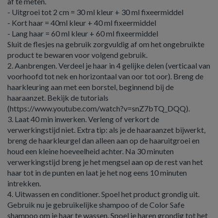
af te meten.
- Uitgroei tot 2 cm = 30 ml kleur + 30 ml fixeermiddel
- Kort haar = 40ml kleur + 40 ml fixeermiddel
- Lang haar = 60 ml kleur + 60 ml fixeermiddel
Sluit de flesjes na gebruik zorgvuldig af om het ongebruikte
product te bewaren voor volgend gebruik.
2. Aanbrengen. Verdeel je haar in 4 gelijke delen (verticaal van
voorhoofd tot nek en horizontaal van oor tot oor). Breng de
haarkleuring aan met een borstel, beginnend bij de
haaraanzet. Bekijk de tutorials
(https://www.youtube.com/watch?v=snZ7bTQ_DQQ).
3. Laat 40 min inwerken. Verleng of verkort de
verwerkingstijd niet. Extra tip: als je de haaraanzet bijwerkt,
breng de haarkleurgel dan alleen aan op de haaruitgroei en
houd een kleine hoeveelheid achter. Na 30 minuten
verwerkingstijd breng je het mengsel aan op de rest van het
haar tot in de punten en laat je het nog eens 10 minuten
intrekken.
4. Uitwassen en conditioner. Spoel het product grondig uit.
Gebruik nu je gebruikelijke shampoo of de Color Safe
shampoo om je haar te wassen. Spoel je haren grondig tot het