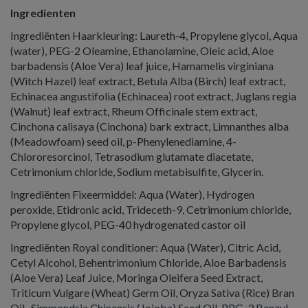
Ingredienten
Ingrediënten Haarkleuring: Laureth-4, Propylene glycol, Aqua
(water), PEG-2 Oleamine, Ethanolamine, Oleic acid, Aloe
barbadensis (Aloe Vera) leaf juice, Hamamelis virginiana
(Witch Hazel) leaf extract, Betula Alba (Birch) leaf extract,
Echinacea angustifolia (Echinacea) root extract, Juglans regia
(Walnut) leaf extract, Rheum Officinale stem extract,
Cinchona calisaya (Cinchona) bark extract, Limnanthes alba
(Meadowfoam) seed oil, p-Phenylenediamine, 4-
Chlororesorcinol, Tetrasodium glutamate diacetate,
Cetrimonium chloride, Sodium metabisulfite, Glycerin.
Ingrediënten Fixeermiddel: Aqua (Water), Hydrogen
peroxide, Etidronic acid, Trideceth-9, Cetrimonium chloride,
Propylene glycol, PEG-40 hydrogenated castor oil
Ingrediënten Royal conditioner: Aqua (Water), Citric Acid,
Cetyl Alcohol, Behentrimonium Chloride, Aloe Barbadensis
(Aloe Vera) Leaf Juice, Moringa Oleifera Seed Extract,
Triticum Vulgare (Wheat) Germ Oil, Oryza Sativa (Rice) Bran
Oil, Simmondsia Chinensis (Jojoba) Seed Oil, PPG-3 Benzyl