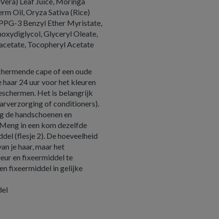
Vera) Leaf Juice, Moringa
rm Oil, Oryza Sativa (Rice)
 PPG-3 Benzyl Ether Myristate,
oxydiglycol, Glyceryl Oleate,
acetate, Tocopheryl Acetate
schermende cape of een oude
haar 24 uur voor het kleuren
 beschermen. Het is belangrijk
haarverzorging of conditioners).
ag de handschoenen en
 Meng in een kom dezelfde
ddel (flesje 2). De hoeveelheid
van je haar, maar het
eur en fixeermiddel te
n fixeermiddel in gelijke
del