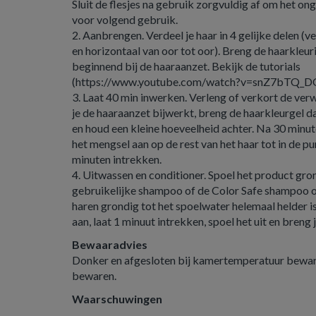
Sluit de flesjes na gebruik zorgvuldig af om het o
voor volgend gebruik.
2. Aanbrengen. Verdeel je haar in 4 gelijke delen (v
en horizontaal van oor tot oor). Breng de haarkleur
beginnend bij de haaraanzet. Bekijk de tutorials
(https://www.youtube.com/watch?v=snZ7bTQ_D
3. Laat 40 min inwerken. Verleng of verkort de verwe
je de haaraanzet bijwerkt, breng de haarkleurgel da
en houd een kleine hoeveelheid achter. Na 30 minut
het mengsel aan op de rest van het haar tot in de pu
minuten intrekken.
4. Uitwassen en conditioner. Spoel het product gron
gebruikelijke shampoo of de Color Safe shampoo om
haren grondig tot het spoelwater helemaal helder i
aan, laat 1 minuut intrekken, spoel het uit en breng 
Bewaaradvies
Donker en afgesloten bij kamertemperatuur beware
bewaren.
Waarschuwingen