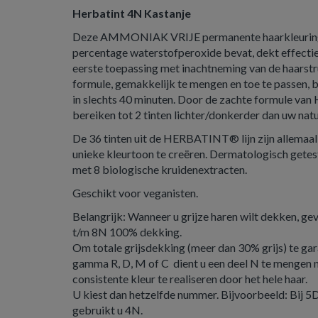
Herbatint 4N Kastanje
Deze AMMONIAK VRIJE permanente haarkleuringsg
percentage waterstofperoxide bevat, dekt effectief
eerste toepassing met inachtneming van de haarstr
formule, gemakkelijk te mengen en toe te passen, b
in slechts 40 minuten. Door de zachte formule van 
bereiken tot 2 tinten lichter/donkerder dan uw natu
De 36 tinten uit de HERBATINT® lijn zijn allema
unieke kleurtoon te creëren. Dermatologisch getest
met 8 biologische kruidenextracten.
Geschikt voor veganisten.
Belangrijk: Wanneer u grijze haren wilt dekken, ge
t/m 8N 100% dekking.
Om totale grijsdekking (meer dan 30% grijs) te gar
gamma R, D, M of C dient u een deel N te mengen
consistente kleur te realiseren door het hele haar.
U kiest dan hetzelfde nummer. Bijvoorbeeld: Bij 5D
gebruikt u 4N.