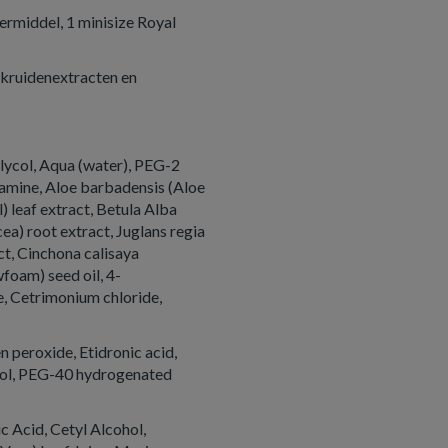
eermiddel, 1 minisize Royal
 kruidenextracten en
lycol, Aqua (water), PEG-2
iamine, Aloe barbadensis (Aloe
) leaf extract, Betula Alba
cea) root extract, Juglans regia
ct, Cinchona calisaya
foam) seed oil, 4-
, Cetrimonium chloride,
 peroxide, Etidronic acid,
col, PEG-40 hydrogenated
c Acid, Cetyl Alcohol,