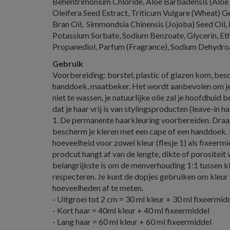
Behentrimonium Chloride, Aloe Barbadensis (Aloe 
Oleifera Seed Extract, Triticum Vulgare (Wheat) Ge
Bran Oil, Simmondsia Chinensis (Jojoba) Seed Oil,
Potassium Sorbate, Sodium Benzoate, Glycerin, Eth
Propanediol, Parfum (Fragrance), Sodium Dehydro
Gebruik
Voorbereiding: borstel, plastic of glazen kom, be
handdoek, maatbeker. Het wordt aanbevolen om je 
niet te wassen, je natuurlijke olie zal je hoofdhuid
dat je haar vrij is van stylingsproducten (leave-in 
1. De permanente haarkleuring voorbereiden. Dra
bescherm je kleren met een cape of een handdoek.
hoeveelheid voor zowel kleur (flesje 1) als fixeermi
prodcut hangt af van de lengte, dikte of porositeit 
belangrijkste is om de menverhouding 1:1 tussen kl
respecteren. Je kunt de dopjes gebruiken om kleur e
hoeveelheden af te meten.
- Uitgroei tot 2 cm = 30 ml kleur + 30 ml fixeermid
- Kort haar = 40ml kleur + 40 ml fixeermiddel
- Lang haar = 60 ml kleur + 60 ml fixeermiddel