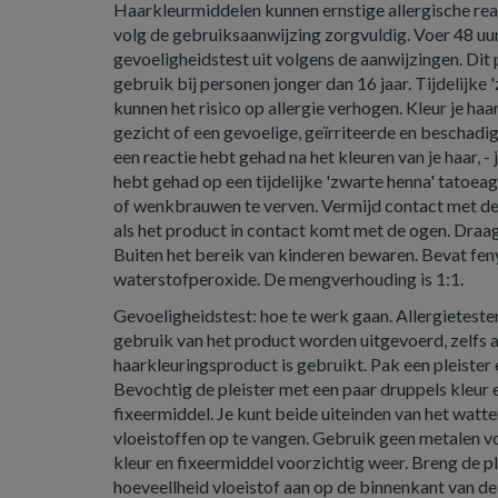
Haarkleurmiddelen kunnen ernstige allergische rea
volg de gebruiksaanwijzing zorgvuldig. Voer 48 uu
gevoeligheidstest uit volgens de aanwijzingen. Dit 
gebruik bij personen jonger dan 16 jaar. Tijdelijke
kunnen het risico op allergie verhogen. Kleur je haar n
gezicht of een gevoelige, geïrriteerde en beschadig
een reactie hebt gehad na het kleuren van je haar, - 
hebt gehad op een tijdelijke 'zwarte henna' tatoe
of wenkbrauwen te verven. Vermijd contact met de
als het product in contact komt met de ogen. Draa
Buiten het bereik van kinderen bewaren. Bevat fe
waterstofperoxide. De mengverhouding is 1:1.
Gevoeligheidstest: hoe te werk gaan. Allergieteste
gebruik van het product worden uitgevoerd, zelfs al
haarkleuringsproduct is gebruikt. Pak een pleister 
Bevochtig de pleister met een paar druppels kleur 
fixeermiddel. Je kunt beide uiteinden van het wat
vloeistoffen op te vangen. Gebruik geen metalen vo
kleur en fixeermiddel voorzichtig weer. Breng de pl
hoeveellheid vloeistof aan op de binnenkant van d