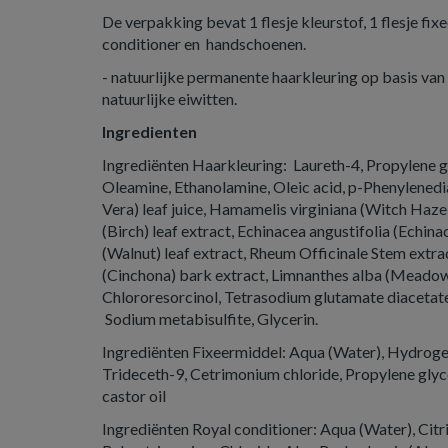
De verpakking bevat 1 flesje kleurstof, 1 flesje fix
conditioner en handschoenen.
- natuurlijke permanente haarkleuring op basis van
natuurlijke eiwitten.
Ingredienten
Ingrediënten Haarkleuring: Laureth-4, Propylene g
Oleamine, Ethanolamine, Oleic acid, p-Phenylened
Vera) leaf juice, Hamamelis virginiana (Witch Hazel
(Birch) leaf extract, Echinacea angustifolia (Echina
(Walnut) leaf extract, Rheum Officinale Stem extra
(Cinchona) bark extract, Limnanthes alba (Meadow
Chlororesorcinol, Tetrasodium glutamate diacetate
Sodium metabisulfite, Glycerin.
Ingrediënten Fixeermiddel: Aqua (Water), Hydrogen
Trideceth-9, Cetrimonium chloride, Propylene gly
castor oil
Ingrediënten Royal conditioner: Aqua (Water), Citri