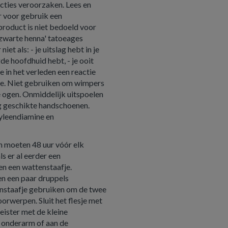
cties veroorzaken. Lees en
r voor gebruik een
product is niet bedoeld voor
 'zwarte henna' tatoeages
iet als: - je uitslag hebt in je
de hoofdhuid hebt, - je ooit
je in het verleden een reactie
age. Niet gebruiken om wimpers
 ogen. Onmiddelijk uitspoelen
g geschikte handschoenen.
nyleendiamine en
n moeten 48 uur vóór elk
s er al eerder een
en een wattenstaafje.
en een paar druppels
tenstaafje gebruiken om de twee
orwerpen. Sluit het flesje met
eister met de kleine
e onderarm of aan de