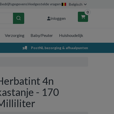
Bedrijfsgegevens
Veelgestelde vragen
Belgisch
0
Inloggen
Verzorging
Baby/Peuter
Huishoudelijk
nkelwagen
PostNL bezorging & afhaalpunten
Uw winkelwagen is leeg.
Vul hem met producten.
Herbatint 4n
kastanje - 170
Milliliter