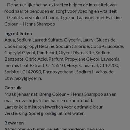
- De natuurlijke henna-extracten helpen de intensiteit van
rood haar te behouden en zorgt voor voeding en vitaliteit
- Geniet van stralend haar dat gezond aanvoelt met Evi-Line
Colour + Henna Shampoo
Ingrediënten
Aqua, Sodium Laureth Sulfate, Glycerin, Lauryl Glucoside,
Cocamidopropyl Betaine, Sodium Chloride, Coco-Glucoside,
Caprylyl Glycol, Panthenol, Glycol Distearate, Sodium
Benzoate, Citric Acid, Parfum, Propylene Glycol, Lawsonia
Inermis Leaf Extract, CI 15510, Hexyl Cinnamal, CI 17200,
Sorbitol, CI 42090, Phenoxyethanol, Sodium Hydroxide,
Ethylhexylglycerin.
Gebruik
Maak je haar nat. Breng Colour + Henna Shampoo aan en
masseer zachtjes in het haar en de hoofdhuid.
Laat enkele minuten inwerken voor optimale kleur
versterking. Spoel grondig uit met water.
Bewaren
Afgesloten en buiten bereik van kinderen bewaren.