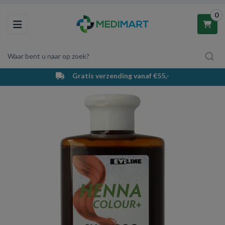
0
Toggle navigation
Waar bent u naar op zoek?
Gratis verzending vanaf €55,-
Winkelwagen
Uw winkelwagen is leeg.
Vul hem met producten.