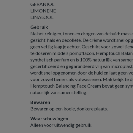
GERANIOL
LIMONENE
LINALOOL
Gebruik
Na het reinigen, tonen en drogen van de huid: mas
gezicht, hals en decolleté. De crème wordt snel op
geen vettig laagje achter. Geschikt voor zowel tie
te doseren middels pompflacon. Hemptouch Balan
synthetisch parfum en is 100% natuurlijk van samen
gecertificeerd en gegarandeerd vrij van microplast
wordt snel opgenomen door de huid en laat geen vet
voor zowel tieners als volwassenen. Makkelijk te 
Hemptouch Balancing Face Cream bevat geen synt
natuurlijk van samenstelling.
Bewaren
Bewaren op een koele, donkere plaats.
Waarschuwingen
Alleen voor uitwendig gebruik.