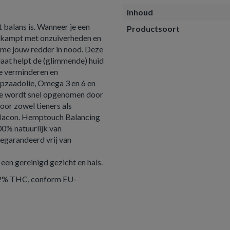
inhoud
 balans is. Wanneer je een
Productsoort
) kampt met onzuiverheden en
ème jouw redder in nood. Deze
aat helpt de (glimmende) huid
te verminderen en
pzaadolie, Omega 3 en 6 en
me wordt snel opgenomen door
voor zowel tieners als
flacon. Hemptouch Balancing
0% natuurlijk van
gegarandeerd vrij van
een gereinigd gezicht en hals.
02% THC, conform EU-