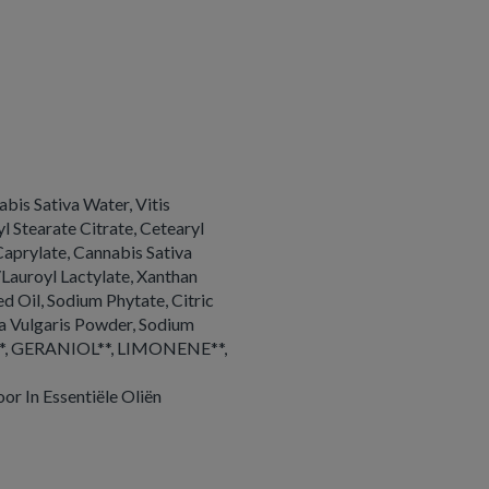
bis Sativa Water, Vitis
yl Stearate Citrate, Cetearyl
Caprylate, Cannabis Sativa
/Lauroyl Lactylate, Xanthan
d Oil, Sodium Phytate, Citric
la Vulgaris Powder, Sodium
L**, GERANIOL**, LIMONENE**,
or In Essentiële Oliën