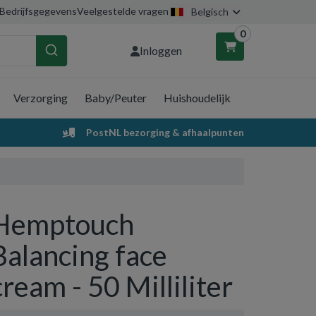
Bedrijfsgegevens
Veelgestelde vragen
Belgisch
0
Inloggen
Verzorging
Baby/Peuter
Huishoudelijk
nkelwagen
PostNL bezorging & afhaalpunten
Uw winkelwagen is leeg.
Vul hem met producten.
Hemptouch
Balancing face
cream - 50 Milliliter