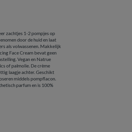
seer zachtjes 1-2 pompjes op
genomen door de huid en laat
ners als volwassenen. Makkelijk
cing Face Cream bevat geen
stelling. Vegan en Natrue
ics of palmolie. De crème
tig laagje achter. Geschikt
doseren middels pompflacon.
hetisch parfum en is 100%