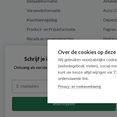
Betaalinformatie
Attend
Verzendinformatie
Accu-C
Klachtenregeling
Depen
Product- en Prijsinformatie
Fagron
Recalls en terugroepacties
Nutrici
Algemene voorwaarden
Over de cookies op deze
Privacy en cookieverklaring
Schrijf je in voor onze nieuwsbrief
Wij gebruiken noodzakelijke cooki
(websitegebruik meten), social-me
Cookieverklaring
Ontvang als eerste de beste aanbiedingen en persoonlijk
advies
kunt uw keuze altijd wijzigen via ‘C
onderstaande link.
Email
Privacy- en cookieverklaring
Inschrijven
© 2026 - Medimart.be.