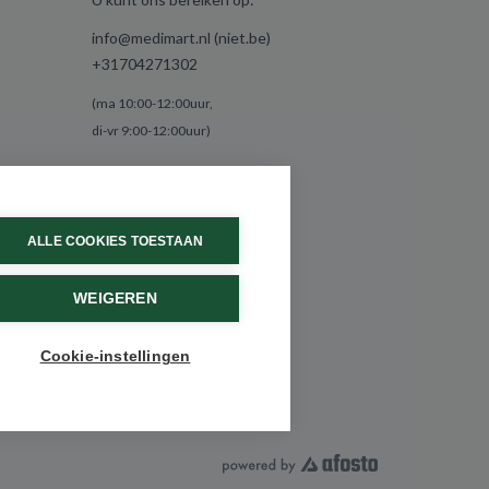
info@medimart.nl (niet.be)
+31704271302
(ma 10:00-12:00uur,
di-vr 9:00-12:00uur)
ALLE COOKIES TOESTAAN
WEIGEREN
Cookie-instellingen