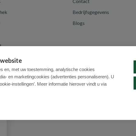
s
Contact
hek
Bedrijfsgegevens
d
Blogs
a
 website
es en, met uw toestemming, analytische cookies
dia- en marketingcookies (advertenties personaliseren). U
ookie-instellingen’. Meer informatie hierover vindt u via