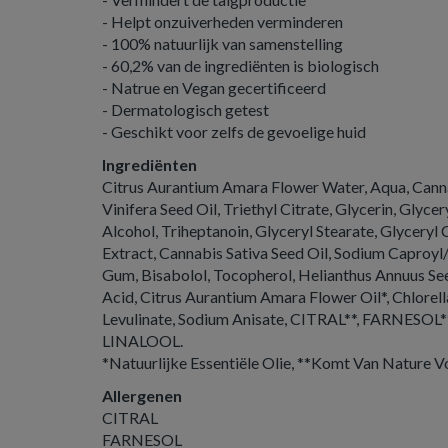
- Helpt onzuiverheden verminderen
- 100% natuurlijk van samenstelling
- 60,2% van de ingrediënten is biologisch
- Natrue en Vegan gecertificeerd
- Dermatologisch getest
- Geschikt voor zelfs de gevoelige huid
Ingrediënten
Citrus Aurantium Amara Flower Water, Aqua, Canna
Vinifera Seed Oil, Triethyl Citrate, Glycerin, Glycer
Alcohol, Triheptanoin, Glyceryl Stearate, Glyceryl 
Extract, Cannabis Sativa Seed Oil, Sodium Caproyl
Gum, Bisabolol, Tocopherol, Helianthus Annuus See
Acid, Citrus Aurantium Amara Flower Oil*, Chlorel
Levulinate, Sodium Anisate, CITRAL**, FARNESO
LINALOOL.
*Natuurlijke Essentiële Olie, **Komt Van Nature Vo
Allergenen
CITRAL
FARNESOL