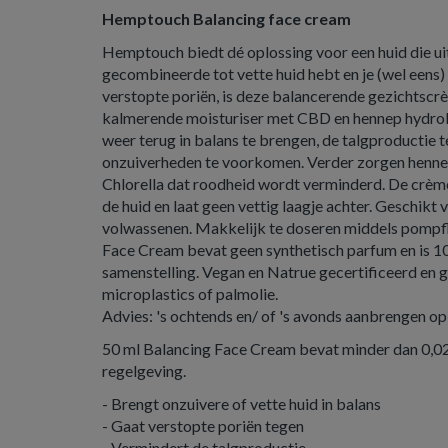
Hemptouch Balancing face cream
Hemptouch biedt dé oplossing voor een huid die uit
gecombineerde tot vette huid hebt en je (wel eens
verstopte poriën, is deze balancerende gezichtscr
kalmerende moisturiser met CBD en hennep hydrol
weer terug in balans te brengen, de talgproductie 
onzuiverheden te voorkomen. Verder zorgen henne
Chlorella dat roodheid wordt verminderd. De crè
de huid en laat geen vettig laagje achter. Geschikt 
volwassenen. Makkelijk te doseren middels pomp
Face Cream bevat geen synthetisch parfum en is 10
samenstelling. Vegan en Natrue gecertificeerd en 
microplastics of palmolie.
Advies: 's ochtends en/ of 's avonds aanbrengen op 
50 ml Balancing Face Cream bevat minder dan 0,
regelgeving.
- Brengt onzuivere of vette huid in balans
- Gaat verstopte poriën tegen
- Vermindert de talgproductie