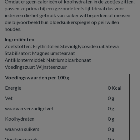
Omdat er geen calorieën of koolhydraten in de zoetjes zitten,
passen ze prima bij een gezonde leefstijl. Ideaal dus voor
iedereen die het gebruik van suiker wil beperken of mensen
die bijvoorbeeld hun bloedsuikerspiegel op peil willen
houden.
Ingrediënten
Zoetstoffen: Erythritol en Steviolglycosiden uit Stevia
Stabilisator: Magnesiumstearaat
Antiklontermiddel: Natriumbicarbonaat
Voedingszuur: Wijnsteenzuur
Voedingswaarden per 100 g
Energie
0 Kcal
Vet
0 g
waarvan verzadigd vet
0 g
Koolhydraten
0 g
waarvan suikers
0 g
Voedingsvezels
0 g