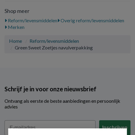
Shop meer
Reform/levensmiddelen
Overig reform/levensmiddelen
Merken
Home
Reform/levensmiddelen
Green Sweet Zoetjes navulverpakking
Schrijf je in voor onze nieuwsbrief
Ontvang als eerste de beste aanbiedingen en persoonlijk
advies
Email
Inschrijven