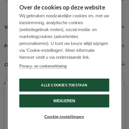
Over de cookies op deze website
Wij gebruiken noodzakelijke cookies en, met uw
toestemming, analytische cookies
Veel gestelde vragen
(websitegebruik meten), social-media- en
marketingcookies (advertenties
personaliseren). U kunt uw keuze altijd wijzigen
Populaire merken
via ‘Cookie-instellingen’. Meer informatie
hierover vindt u via onderstaande link.
Over ons
Privacy- en cookieverklaring
Contact
ALLE COOKIES TOESTAAN
Schrijf je in voor onze nieuwsbrief
WEIGEREN
Ontvang als eerste de beste aanbiedingen en persoonlijk
advies
Cookie-instellingen
Email