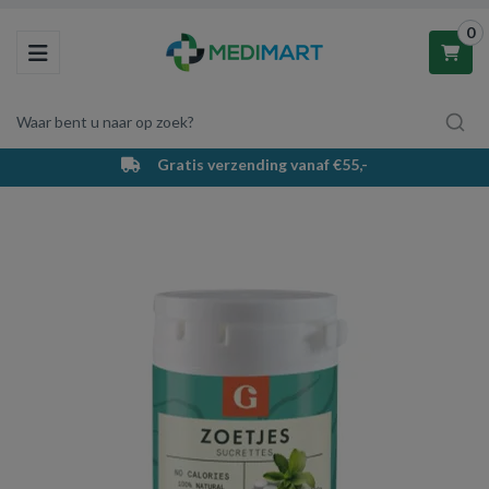
0
Toggle navigation
Waar bent u naar op zoek?
Gratis verzending vanaf €55,-
Winkelwagen
Uw winkelwagen is leeg.
Vul hem met producten.