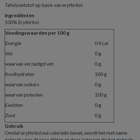
Tafelzoetstof op basis van erythritol
Ingrediënten
100% Erythritol
Voedingswaarden per 100 g
Energie
0 Kcal
Vet
0 g
waarvan verzadigd vet
0 g
Koolhydraten
100 g
waarvan suikers
0 g
waarvan polyolen
100 g
Eiwitten
0 g
Zout
0 g
Gebruik
Omdat erythritol nul calorieën bevat, wordt het met name
gebruik voor diverse diëten en door iedereen die het gebruik