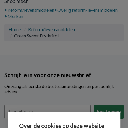
Shop meer
Reform/levensmiddelen
Overig reform/levensmiddelen
Merken
Home
Reform/levensmiddelen
Green Sweet Erythritol
Schrijf je in voor onze nieuwsbrief
Ontvang als eerste de beste aanbiedingen en persoonlijk
advies
Email
Inschrijven
Over de cookies op deze website