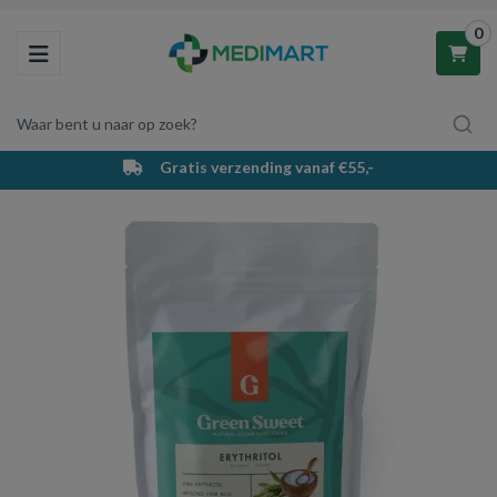
0
Toggle navigation
Waar bent u naar op zoek?
Gratis verzending vanaf €55,-
Winkelwagen
Uw winkelwagen is leeg.
Vul hem met producten.