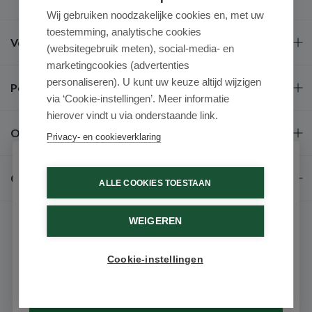
Wij gebruiken noodzakelijke cookies en, met uw
toestemming, analytische cookies
Veel gestelde vragen
(websitegebruik meten), social-media- en
marketingcookies (advertenties
personaliseren). U kunt uw keuze altijd wijzigen
Populaire merken
via ‘Cookie-instellingen’. Meer informatie
hierover vindt u via onderstaande link.
Over ons
Privacy- en cookieverklaring
Schrijf je in voor onze nieuwsbrief
Contact
ALLE COOKIES TOESTAAN
Ontvang als eerste de beste aanbiedingen en persoonlijk
advies
WEIGEREN
Voornaam
Cookie-instellingen
Email
© 2026 - Medimart.be.