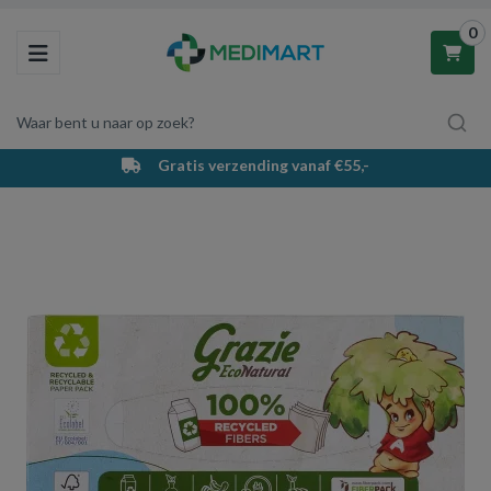
0
Toggle navigation
Waar bent u naar op zoek?
Gratis verzending vanaf €55,-
Winkelwagen
Uw winkelwagen is leeg.
Vul hem met producten.