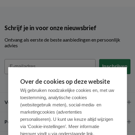
Schrijf je in voor onze nieuwsbrief
Ontvang als eerste de beste aanbiedingen en persoonlijk
advies
Email
Inschrijven
Over de cookies op deze website
Wij gebruiken noodzakelijke cookies en, met uw
toestemming, analytische cookies
Veel gestelde vragen
(websitegebruik meten), social-media- en
marketingcookies (advertenties
personaliseren). U kunt uw keuze altijd wijzigen
Populaire merken
via ‘Cookie-instellingen’. Meer informatie
hierover vindt u via onderstaande link.