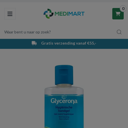
0
Toggle navigation
Waar bent u naar op zoek?
Gratis verzending vanaf €55,-
Winkelwagen
Uw winkelwagen is leeg.
Vul hem met producten.