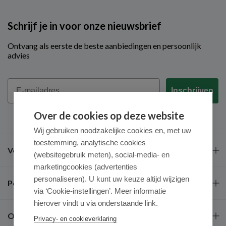
Schrijf je in voor onze nieuwsbrief
Ontvang als eerste de beste aanbiedingen en persoonlijk
advies
Email
Inschrijven
Over de cookies op deze website
Wij gebruiken noodzakelijke cookies en, met uw
toestemming, analytische cookies
Veel gestelde vragen
(websitegebruik meten), social-media- en
marketingcookies (advertenties
personaliseren). U kunt uw keuze altijd wijzigen
Populaire merken
via ‘Cookie-instellingen’. Meer informatie
hierover vindt u via onderstaande link.
Over ons
Privacy- en cookieverklaring