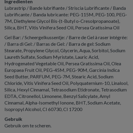
Ingredienten
Lubrastrip / Bande lubrifiante / Striscia Lubrificante / Banda
Lubrificante / Banda lubricante: PEG-115M, PEG-100, PEG-
7M, Diethylene Glycol Bis-(t-Butyl o-Cresolpropanoate),
Silica, BHT, Vitis Vinifera Seed Oil, Persea Gratissima Oil
Gel Bar: / Scheergelkussentje: / Barre de Gel à raser intégrée:
/ Barra di Gel: / Barras de Gel: / Barra de gel: Sodium
Stearate, Propylene Glycol, Glycerin, Aqua, Sorbitol, Sodium
Laureth Sulfate, Sodium Myristate, Lauric Acid,
Hydrogenated Vegetable Oil, Persea Gratissima Oil, Olea
Europaea Fruit Oil, PEG-45M, PEG-90M, Garcinia Indica
Seed Butter, PARFUM, PEG-7M, Stearic Acid, Sodium
Chloride, Vitis Vinifera Seed Oil, Polyquaternium-10, Linalool,
Silica, Hexyl Cinnamal, Tetrasodium Etidronate, Tetrasodium
EDTA, Citronellol, Limonene, Benzyl Salicylate, Amyl
Cinnamal, Alpha-Isomethyl Ionone, BHT, Sodium Acetate,
Isopropyl Alcohol, CI 60730, CI 17200
Gebruik
Gebruik om te scheren.