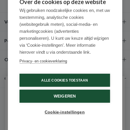
Over de cookies op deze website
Wij gebruiken noodzakelijke cookies en, met uw
toestemming, analytische cookies
Veel gestelde vragen
(websitegebruik meten), social-media- en
marketingcookies (advertenties
personaliseren). U kunt uw keuze altijd wijzigen
Populaire merken
via ‘Cookie-instellingen’. Meer informatie
hierover vindt u via onderstaande link.
Over ons
Privacy- en cookieverklaring
Contact
ALLE COOKIES TOESTAAN
Schrijf je in voor onze nieuwsbrief
WEIGEREN
Ontvang als eerste de beste aanbiedingen en persoonlijk
advies
Cookie-instellingen
Email
© 2026 - Medimart.be.