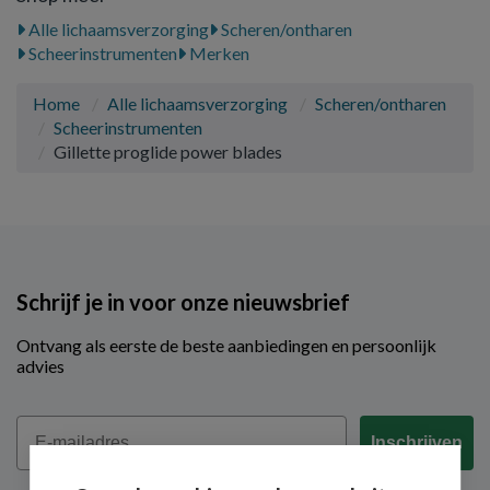
Alle lichaamsverzorging
Scheren/ontharen
Scheerinstrumenten
Merken
Home
Alle lichaamsverzorging
Scheren/ontharen
Scheerinstrumenten
Gillette proglide power blades
Schrijf je in voor onze nieuwsbrief
Ontvang als eerste de beste aanbiedingen en persoonlijk
advies
Email
Inschrijven