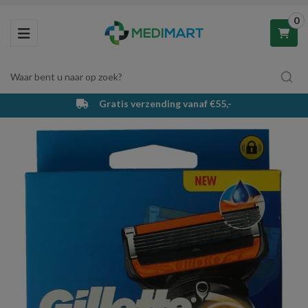
0
Toggle navigation
Waar bent u naar op zoek?
Gratis verzending vanaf €55,-
Winkelwagen
Uw winkelwagen is leeg.
Vul hem met producten.