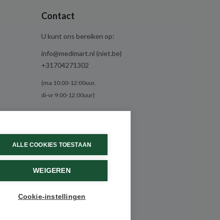
Contact
U kunt ons bereiken op:
info@medimart.nl (niet.be)
+31704271302
(ma 10:00-12:00uur,
di-vr 9:00-12:00uur)
ALLE COOKIES TOESTAAN
WEIGEREN
Cookie-instellingen