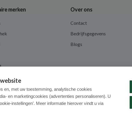
ire merken
Over ons
s
Contact
hek
Bedrijfsgegevens
d
Blogs
a
 website
es en, met uw toestemming, analytische cookies
dia- en marketingcookies (advertenties personaliseren). U
ookie-instellingen’. Meer informatie hierover vindt u via