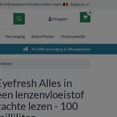
Bedrijfsgegevens
Veelgestelde vragen
Belgisch
0
Inloggen
Verzorging
Baby/Peuter
Huishoudelijk
nkelwagen
PostNL bezorging & afhaalpunten
Uw winkelwagen is leeg.
e lezen
Vul hem met producten.
Eyefresh Alles in
een lenzenvloeistof
zachte lezen - 100