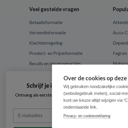
Veel gestelde vragen
Popula
Betaalinformatie
Attend
Verzendinformatie
Accu-C
Klachtenregeling
Depen
Product- en Prijsinformatie
Fagron
Recalls en terugroepacties
Nutrici
Algemene voorwaarden
Over de cookies op deze
Privacy en cookieverklaring
Schrijf je in voor onze nieuwsbrief
Wij gebruiken noodzakelijke cooki
(websitegebruik meten), social-me
Cookieverklaring
Ontvang als eerste de beste aanbiedingen en persoonlijk
advies
kunt uw keuze altijd wijzigen via ‘C
onderstaande link.
Email
Privacy- en cookieverklaring