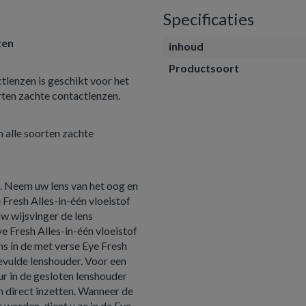
Specificaties
zen
inhoud
Productsoort
tlenzen is geschikt voor het
orten zachte contactlenzen.
n alle soorten zachte
. Neem uw lens van het oog en
 Fresh Alles-in-één vloeistof
uw wijsvinger de lens
e Fresh Alles-in-één vloeistof
ns in de met verse Eye Fresh
evulde lenshouder. Voor een
ur in de gesloten lenshouder
n direct inzetten. Wanneer de
 worden, dient u ze in de Eye