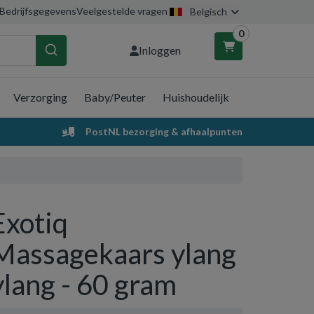
Bedrijfsgegevens
Veelgestelde vragen
Belgisch
0
Inloggen
Verzorging
Baby/Peuter
Huishoudelijk
nkelwagen
PostNL bezorging & afhaalpunten
Uw winkelwagen is leeg.
Vul hem met producten.
Exotiq
Massagekaars ylang
ylang - 60 gram