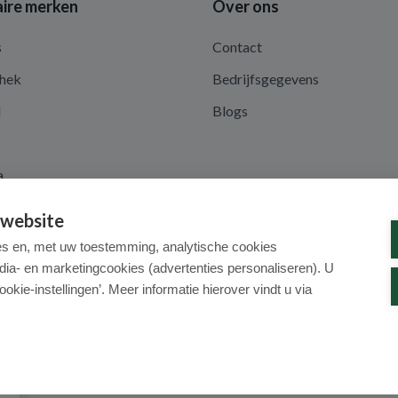
ire merken
Over ons
s
Contact
hek
Bedrijfsgegevens
d
Blogs
a
 website
es en, met uw toestemming, analytische cookies
dia- en marketingcookies (advertenties personaliseren). U
ookie-instellingen’. Meer informatie hierover vindt u via