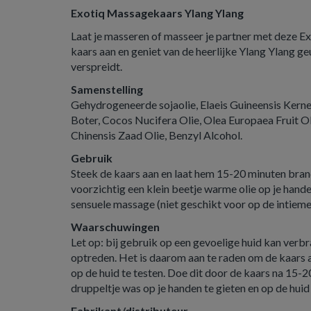
Exotiq Massagekaars Ylang Ylang
Laat je masseren of masseer je partner met deze E
kaars aan en geniet van de heerlijke Ylang Ylang ge
verspreidt.
Samenstelling
Gehydrogeneerde sojaolie, Elaeis Guineensis Kern
Boter, Cocos Nucifera Olie, Olea Europaea Fruit O
Chinensis Zaad Olie, Benzyl Alcohol.
Gebruik
Steek de kaars aan en laat hem 15-20 minuten brand
voorzichtig een klein beetje warme olie op je hande
sensuele massage (niet geschikt voor op de intieme 
Waarschuwingen
Let op: bij gebruik op een gevoelige huid kan verbr
optreden. Het is daarom aan te raden om de kaars a
op de huid te testen. Doe dit door de kaars na 15-2
druppeltje was op je handen te gieten en op de huid 
Fabrikant/distributeur