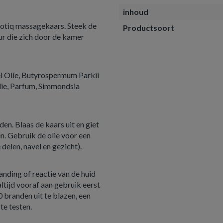
inhoud
xotiq massagekaars. Steek de
Productsoort
ur die zich door de kamer
el Olie, Butyrospermum Parkii
lie, Parfum, Simmondsia
en. Blaas de kaars uit en giet
n. Gebruik de olie voor een
delen, navel en gezicht).
anding of reactie van de huid
ltijd vooraf aan gebruik eerst
0 branden uit te blazen, een
te testen.