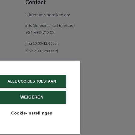
Contact
U kunt ons bereiken op:
info@medimart.nl (niet.be)
+31704271302
(ma 10:00-12:00uur,
di-vr 9:00-12:00uur)
ALLE COOKIES TOESTAAN
WEIGEREN
Cookie-instellingen