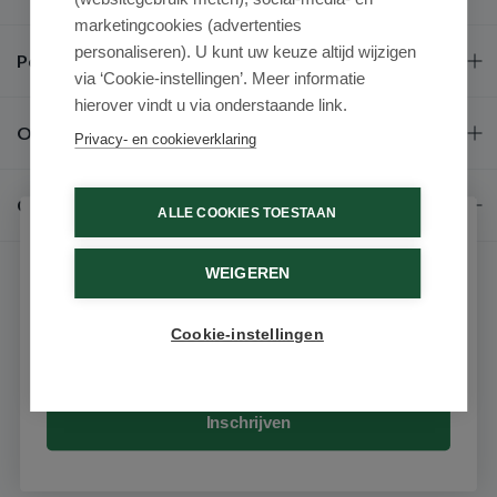
marketingcookies (advertenties
personaliseren). U kunt uw keuze altijd wijzigen
Populaire merken
via ‘Cookie-instellingen’. Meer informatie
hierover vindt u via onderstaande link.
Over ons
Privacy- en cookieverklaring
Contact
ALLE COOKIES TOESTAAN
Schrijf je in voor onze nieuwsbrief
WEIGEREN
Ontvang als eerste de beste aanbiedingen en persoonlijk
advies
Cookie-instellingen
Email
© 2026 - Medimart.be.
Inschrijven