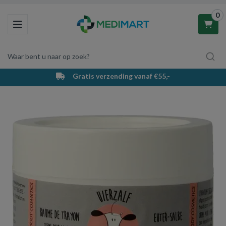
0
Toggle navigation
Waar bent u naar op zoek?
Gratis verzending vanaf €55,-
Winkelwagen
Uw winkelwagen is leeg.
Vul hem met producten.