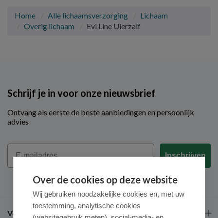
Home
Alle lichaamsverzorging
Lichaam
Overig lichaam
Evi Line Uierzalf
Schrijf je in voor onze nieuwsbrief
Ontvang als eerste de beste aanbiedingen en persoonlijk
advies
Email
Inschrijven
Over de cookies op deze website
Wij gebruiken noodzakelijke cookies en, met uw
toestemming, analytische cookies
Veel gestelde vragen
(websitegebruik meten), social-media- en