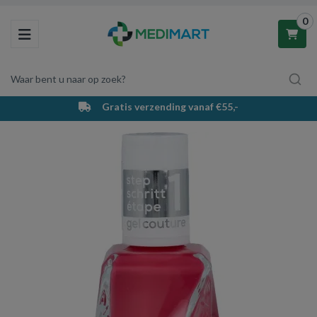
0
Toggle navigation
Waar bent u naar op zoek?
Gratis verzending vanaf €55,-
Winkelwagen
Uw winkelwagen is leeg.
Vul hem met producten.