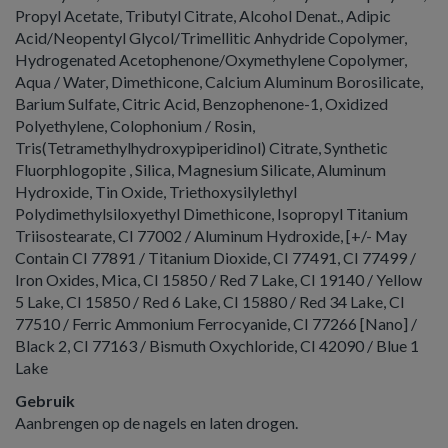
Propyl Acetate, Tributyl Citrate, Alcohol Denat., Adipic
Acid/Neopentyl Glycol/Trimellitic Anhydride Copolymer,
Hydrogenated Acetophenone/Oxymethylene Copolymer,
Aqua / Water, Dimethicone, Calcium Aluminum Borosilicate,
Barium Sulfate, Citric Acid, Benzophenone-1, Oxidized
Polyethylene, Colophonium / Rosin,
Tris(Tetramethylhydroxypiperidinol) Citrate, Synthetic
Fluorphlogopite , Silica, Magnesium Silicate, Aluminum
Hydroxide, Tin Oxide, Triethoxysilylethyl
Polydimethylsiloxyethyl Dimethicone, Isopropyl Titanium
Triisostearate, CI 77002 / Aluminum Hydroxide, [+/- May
Contain CI 77891 / Titanium Dioxide, CI 77491, CI 77499 /
Iron Oxides, Mica, CI 15850 / Red 7 Lake, CI 19140 / Yellow
5 Lake, CI 15850 / Red 6 Lake, CI 15880 / Red 34 Lake, CI
77510 / Ferric Ammonium Ferrocyanide, CI 77266 [Nano] /
Black 2, CI 77163 / Bismuth Oxychloride, CI 42090 / Blue 1
Lake
Gebruik
Aanbrengen op de nagels en laten drogen.