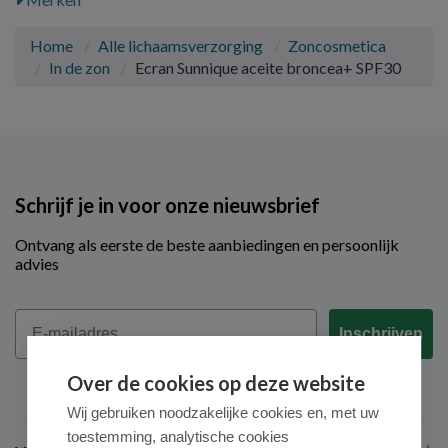
Home
Alle lichaamsverzorging
Zoncosmetica
In de zon
Ecran Sunnique aceite broncea+ SPF30
Schrijf je in voor onze nieuwsbrief
Ontvang als eerste de beste aanbiedingen en persoonlijk
advies
Email
Inschrijven
Over de cookies op deze website
Wij gebruiken noodzakelijke cookies en, met uw
toestemming, analytische cookies