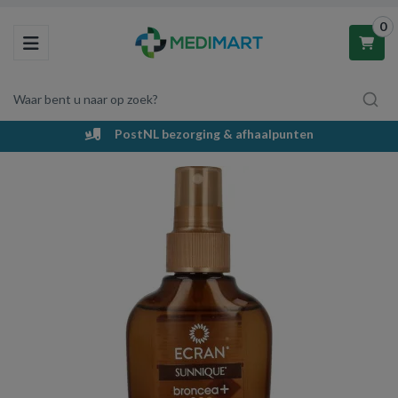
0
Toggle navigation
Waar bent u naar op zoek?
PostNL bezorging & afhaalpunten
Winkelwagen
Uw winkelwagen is leeg.
Vul hem met producten.