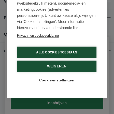
Veel gestelde vragen
(websitegebruik meten), social-media- en
marketingcookies (advertenties
personaliseren). U kunt uw keuze altijd wijzigen
Populaire merken
via ‘Cookie-instellingen’. Meer informatie
hierover vindt u via onderstaande link.
Over ons
Privacy- en cookieverklaring
Schrijf je in voor onze nieuwsbrief
Contact
ALLE COOKIES TOESTAAN
Ontvang als eerste de beste aanbiedingen en persoonlijk
advies
WEIGEREN
Voornaam
Cookie-instellingen
Email
© 2026 - Medimart.be.
Inschrijven