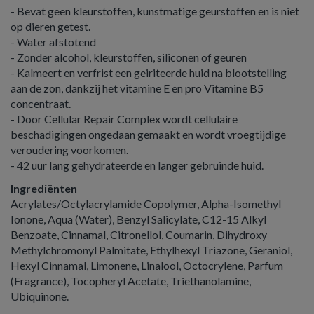
- Bevat geen kleurstoffen, kunstmatige geurstoffen en is niet
op dieren getest.
- Water afstotend
- Zonder alcohol, kleurstoffen, siliconen of geuren
- Kalmeert en verfrist een geiriteerde huid na blootstelling
aan de zon, dankzij het vitamine E en pro Vitamine B5
concentraat.
- Door Cellular Repair Complex wordt cellulaire
beschadigingen ongedaan gemaakt en wordt vroegtijdige
veroudering voorkomen.
- 42 uur lang gehydrateerde en langer gebruinde huid.
Ingrediënten
Acrylates/Octylacrylamide Copolymer, Alpha-Isomethyl
Ionone, Aqua (Water), Benzyl Salicylate, C12-15 Alkyl
Benzoate, Cinnamal, Citronellol, Coumarin, Dihydroxy
Methylchromonyl Palmitate, Ethylhexyl Triazone, Geraniol,
Hexyl Cinnamal, Limonene, Linalool, Octocrylene, Parfum
(Fragrance), Tocopheryl Acetate, Triethanolamine,
Ubiquinone.