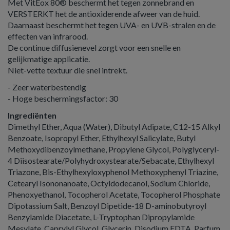
Met VitEox 80® beschermt het tegen zonnebrand en
VERSTERKT het de antioxiderende afweer van de huid.
Daarnaast beschermt het tegen UVA- en UVB-stralen en de
effecten van infrarood.
De continue diffusienevel zorgt voor een snelle en
gelijkmatige applicatie.
Niet-vette textuur die snel intrekt.
- Zeer waterbestendig
- Hoge beschermingsfactor: 30
Ingrediënten
Dimethyl Ether, Aqua (Water), Dibutyl Adipate, C12-15 Alkyl
Benzoate, Isopropyl Ether, Ethylhexyl Salicylate, Butyl
Methoxydibenzoylmethane, Propylene Glycol, Polyglyceryl-
4 Diisostearate/Polyhydroxystearate/Sebacate, Ethylhexyl
Triazone, Bis-Ethylhexyloxyphenol Methoxyphenyl Triazine,
Cetearyl Isononanoate, Octyldodecanol, Sodium Chloride,
Phenoxyethanol, Tocopherol Acetate, Tocopherol Phosphate
Dipotassium Salt, Benzoyl Dipetide-18 D-aminobutyroyl
Benzylamide Diacetate, L-Tryptophan Dipropylamide
Mesylate, Caprylyl Glycol, Glycerin, Disodium EDTA, Parfum