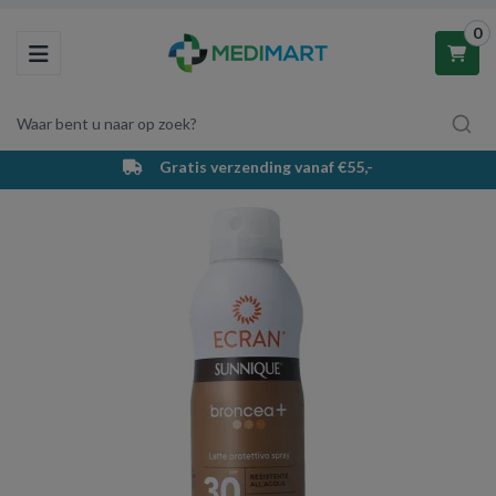
0
Toggle navigation
Waar bent u naar op zoek?
Gratis verzending vanaf €55,-
Winkelwagen
Uw winkelwagen is leeg.
Vul hem met producten.