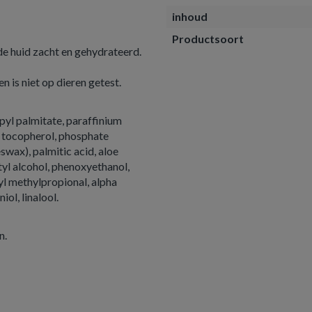
inhoud
Productsoort
de huid zacht en gehydrateerd.
 is niet op dieren getest.
pyl palmitate, paraffinium
d, tocopherol, phosphate
swax), palmitic acid, aloe
tyl alcohol, phenoxyethanol,
yl methylpropional, alpha
iol, linalool.
n.