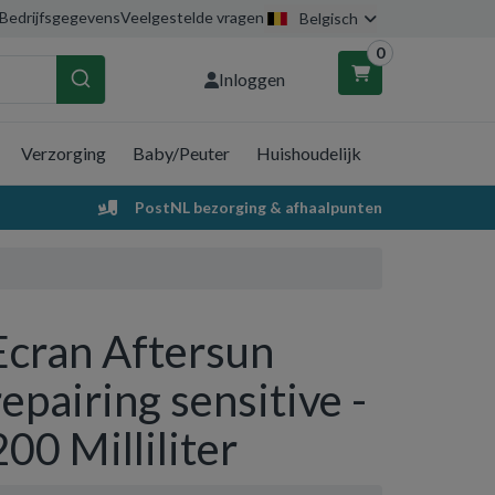
Bedrijfsgegevens
Veelgestelde vragen
Belgisch
0
Inloggen
Verzorging
Baby/Peuter
Huishoudelijk
nkelwagen
PostNL bezorging & afhaalpunten
Uw winkelwagen is leeg.
Vul hem met producten.
Ecran Aftersun
repairing sensitive -
200 Milliliter