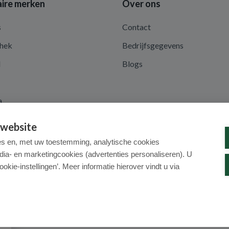
ire merken
Over ons
s
Contact
hek
Bedrijfsgegevens
d
Blogs
a
 website
es en, met uw toestemming, analytische cookies
dia- en marketingcookies (advertenties personaliseren). U
ookie-instellingen’. Meer informatie hierover vindt u via