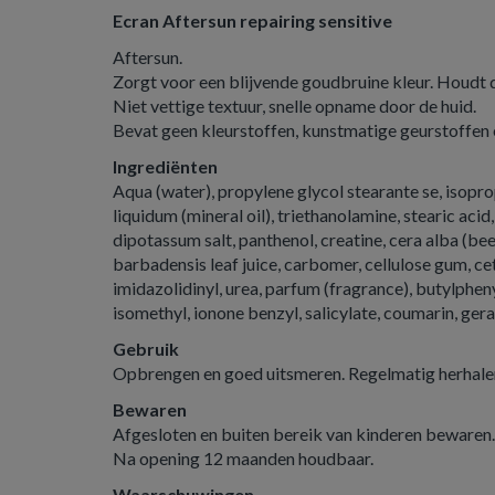
Ecran Aftersun repairing sensitive
Aftersun.
Zorgt voor een blijvende goudbruine kleur. Houdt 
Niet vettige textuur, snelle opname door de huid.
Bevat geen kleurstoffen, kunstmatige geurstoffen en
Ingrediënten
Aqua (water), propylene glycol stearante se, isopro
liquidum (mineral oil), triethanolamine, stearic aci
dipotassum salt, panthenol, creatine, cera alba (bee
barbadensis leaf juice, carbomer, cellulose gum, ce
imidazolidinyl, urea, parfum (fragrance), butylphen
isomethyl, ionone benzyl, salicylate, coumarin, geran
Gebruik
Opbrengen en goed uitsmeren. Regelmatig herhale
Bewaren
Afgesloten en buiten bereik van kinderen bewaren.
Na opening 12 maanden houdbaar.
Waarschuwingen