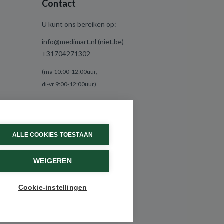
Contact
U kunt ons bereiken op:
info@medimart.nl (niet.be)
+31704271302
(ma 10:00-12:00uur,
di-vr 9:00-12:00uur)
ALLE COOKIES TOESTAAN
WEIGEREN
Cookie-instellingen