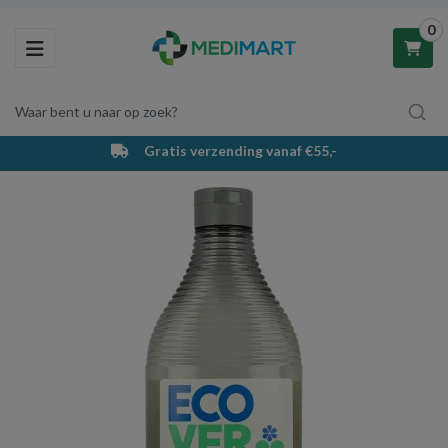
0
Toggle navigation
Waar bent u naar op zoek?
Gratis verzending vanaf €55,-
Winkelwagen
Uw winkelwagen is leeg.
Vul hem met producten.