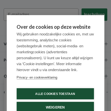
Email
Inschrijven
Over de cookies op deze website
Wij gebruiken noodzakelijke cookies en, met uw
toestemming, analytische cookies
Veel gestelde vragen
(websitegebruik meten), social-media- en
marketingcookies (advertenties
personaliseren). U kunt uw keuze altijd wijzigen
Populaire merken
via ‘Cookie-instellingen’. Meer informatie
hierover vindt u via onderstaande link.
Over ons
Privacy- en cookieverklaring
Schrijf je in voor onze nieuwsbrief
Contact
ALLE COOKIES TOESTAAN
Ontvang als eerste de beste aanbiedingen en persoonlijk
advies
WEIGEREN
Voornaam