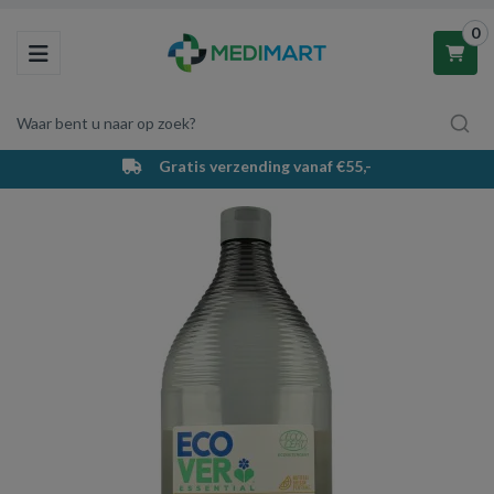
0
Toggle navigation
Waar bent u naar op zoek?
Gratis verzending vanaf €55,-
Winkelwagen
Uw winkelwagen is leeg.
Vul hem met producten.