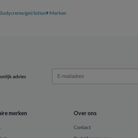
Bodycreme/gel/lotion
Merken
Email
onlijk advies
ire merken
Over ons
s
Contact