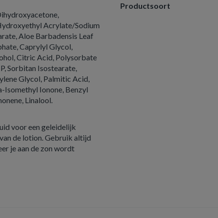
Productsoort
 Dihydroxyacetone,
 Hydroxyethyl Acrylate/Sodium
arate, Aloe Barbadensis Leaf
ate, Caprylyl Glycol,
hol, Citric Acid, Polysorbate
 Sorbitan Isostearate,
lene Glycol, Palmitic Acid,
ha-Isomethyl Ionone, Benzyl
onene, Linalool.
uid voor een geleidelijk
an de lotion. Gebruik altijd
r je aan de zon wordt