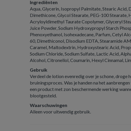
Ingrediënten
Aqua, Glycerin, Isopropyl Palmitate, Stearic Acid,
Dimethicone, Glycol Stearate, PEG-100 Stearate,
Acryloyldimethyl Taurate Copolymer, Glyceryl Ste
Juice Powder, Sodium Hydroxypropyl Starch Phosph
Phenoxyethanol, Isohexadecane, Parfum, Cetyl Alco
60, Dimethiconol, Disodium EDTA, Stearamide AMP,
Caramel, Maltodextrin, Hydroxystearic Acid, Propy
Sodium Chloride, Sodium Sulfate, Lactic Acid, Alp
Alcohol, Citronellol, Coumarin, Hexyl Cinnamal, Lim
Gebruik
Verdeel de lotion evenredig over je schone, droge h
bruiningsproces. Was je handen na het aanbrengen v
een product met zon beschermende werking wannee
blootgesteld.
Waarschuwingen
Alleen voor uitwendig gebruik.