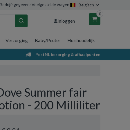
Bedrijfsgegevens
Veelgestelde vragen
Belgisch
0
Inloggen
Verzorging
Baby/Peuter
Huishoudelijk
nkelwagen
PostNL bezorging & afhaalpunten
Uw winkelwagen is leeg.
Vul hem met producten.
Dove Summer fair
lotion - 200 Milliliter