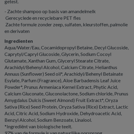
getest.
- Zachte shampoo op basis van amandelmelk
Gerecyclede en recyclebare PET fles
Zachte formule zonder zeep, sulfaten, kleurstoffen, palmolie
en derivaten
Ingredienten
Aqua/Water/Eau, Cocamidopropyl Betaine, Decyl Glucoside,
Caprytyl/Capryl Glucoside, Glycerin, Sodium Cocoyl
Glutamate, Xanthan Gum, Glyceryl Stearate Citrate,
Arachidyl/Behenyl Alcohol, Calcium Citrate, Helianthus
Annuus (Sunflower) Seed oil*, Arachidyl/Behenyl Betainate
Esylate, Parfum (Fragrance), Aloe Barbadensis Leaf Juice
Powder*, Prunus Armeniaca Kernel Extract, Phytic Acid,
Calcium Gluconate, Gluconolactone, Sodium chloride, Prunus
Amygdalus Dulcis (Sweet Almond) Fruit Extract*, Oryza
Sativa (Rice) Seed Protein, Oryza Sativa (Rice) Extract, Lactic
Acid, Citric Acid, Sodium Hydroxide, Dehydroacetic Acid,
Benzyl Alcohol, Sodium Benzoate, Linalool.
*Ingrediënt van biologische teelt.
97% van de formule is van natuurlijke oorsprong.