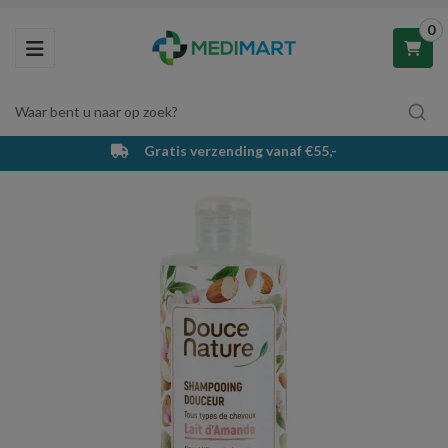
0
Toggle navigation
Waar bent u naar op zoek?
Gratis verzending vanaf €55,-
Winkelwagen
Uw winkelwagen is leeg.
Vul hem met producten.