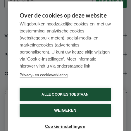
Inschrijven
Over de cookies op deze website
Wij gebruiken noodzakelijke cookies en, met uw
toestemming, analytische cookies
Veel gestelde vragen
(websitegebruik meten), social-media- en
marketingcookies (advertenties
personaliseren). U kunt uw keuze altijd wijzigen
Populaire merken
via ‘Cookie-instellingen’. Meer informatie
hierover vindt u via onderstaande link.
Over ons
Privacy- en cookieverklaring
Contact
ALLE COOKIES TOESTAAN
Schrijf je in voor onze nieuwsbrief
WEIGEREN
Ontvang als eerste de beste aanbiedingen en persoonlijk
advies
Cookie-instellingen
Email