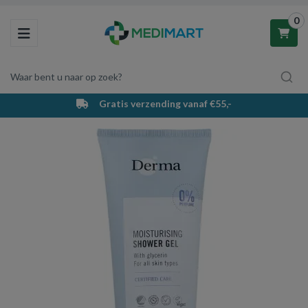
0
Toggle navigation
Waar bent u naar op zoek?
Gratis verzending vanaf €55,-
Winkelwagen
Uw winkelwagen is leeg.
Vul hem met producten.