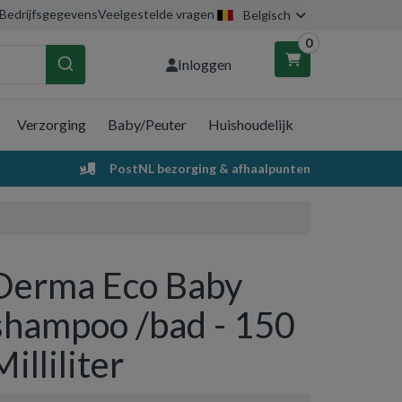
Bedrijfsgegevens
Veelgestelde vragen
Belgisch
0
Inloggen
Verzorging
Baby/Peuter
Huishoudelijk
nkelwagen
PostNL bezorging & afhaalpunten
Uw winkelwagen is leeg.
Vul hem met producten.
Derma Eco Baby
shampoo /bad - 150
Milliliter