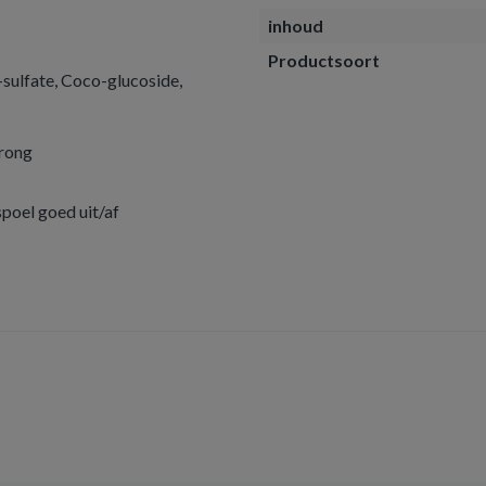
inhoud
Productsoort
-sulfate, Coco-glucoside,
prong
spoel goed uit/af