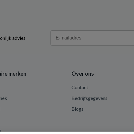
Email
onlijk advies
ire merken
Over ons
s
Contact
hek
Bedrijfsgegevens
d
Blogs
a