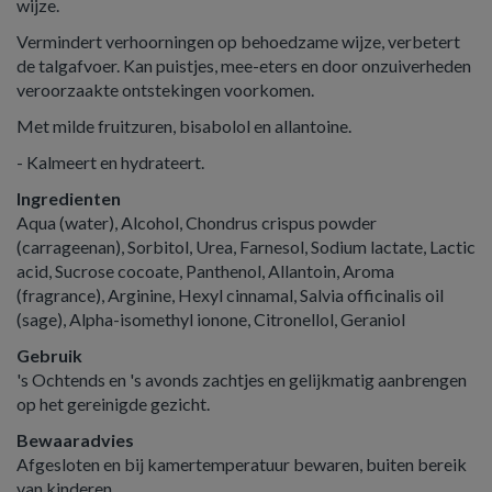
wijze.
Vermindert verhoorningen op behoedzame wijze, verbetert
de talgafvoer. Kan puistjes, mee-eters en door onzuiverheden
veroorzaakte ontstekingen voorkomen.
Met milde fruitzuren, bisabolol en allantoine.
- Kalmeert en hydrateert.
Ingredienten
Aqua (water), Alcohol, Chondrus crispus powder
(carrageenan), Sorbitol, Urea, Farnesol, Sodium lactate, Lactic
acid, Sucrose cocoate, Panthenol, Allantoin, Aroma
(fragrance), Arginine, Hexyl cinnamal, Salvia officinalis oil
(sage), Alpha-isomethyl ionone, Citronellol, Geraniol
Gebruik
's Ochtends en 's avonds zachtjes en gelijkmatig aanbrengen
op het gereinigde gezicht.
Bewaaradvies
Afgesloten en bij kamertemperatuur bewaren, buiten bereik
van kinderen.