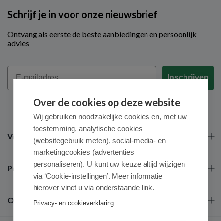
Schrijf je in voor onze nieuwsbrief
Ontvang als eerste de beste aanbiedingen en persoonlijk
advies
Email
Inschrijven
Over de cookies op deze website
Wij gebruiken noodzakelijke cookies en, met uw
toestemming, analytische cookies
Veel gestelde vragen
(websitegebruik meten), social-media- en
marketingcookies (advertenties
personaliseren). U kunt uw keuze altijd wijzigen
Populaire merken
via ‘Cookie-instellingen’. Meer informatie
hierover vindt u via onderstaande link.
Over ons
Privacy- en cookieverklaring