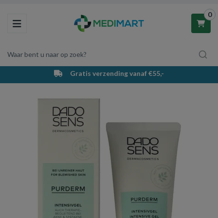
0
Toggle navigation
Waar bent u naar op zoek?
Gratis verzending vanaf €55,-
Winkelwagen
Uw winkelwagen is leeg.
Vul hem met producten.