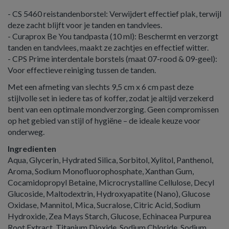
- CS 5460 reistandenborstel: Verwijdert effectief plak, terwijl
deze zacht blijft voor je tanden en tandvlees.
- Curaprox Be You tandpasta (10 ml): Beschermt en verzorgt
tanden en tandvlees, maakt ze zachtjes en effectief witter.
- CPS Prime interdentale borstels (maat 07-rood & 09-geel):
Voor effectieve reiniging tussen de tanden.
Met een afmeting van slechts 9,5 cm x 6 cm past deze
stijlvolle set in iedere tas of koffer, zodat je altijd verzekerd
bent van een optimale mondverzorging. Geen compromissen
op het gebied van stijl of hygiëne – de ideale keuze voor
onderweg.
Ingredienten
Aqua, Glycerin, Hydrated Silica, Sorbitol, Xylitol, Panthenol,
Aroma, Sodium Monofluorophosphate, Xanthan Gum,
Cocamidopropyl Betaine, Microcrystalline Cellulose, Decyl
Glucoside, Maltodextrin, Hydroxyapatite (Nano), Glucose
Oxidase, Mannitol, Mica, Sucralose, Citric Acid, Sodium
Hydroxide, Zea Mays Starch, Glucose, Echinacea Purpurea
Root Extract, Titanium Dioxide, Sodium Chloride, Sodium