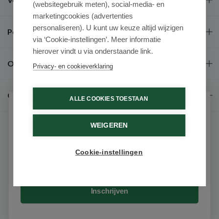
(websitegebruik meten), social-media- en
marketingcookies (advertenties
personaliseren). U kunt uw keuze altijd wijzigen
Populaire merken
via ‘Cookie-instellingen’. Meer informatie
hierover vindt u via onderstaande link.
Over ons
Privacy- en cookieverklaring
Contact
ALLE COOKIES TOESTAAN
Schrijf je in voor onze nieuwsbrief
WEIGEREN
Ontvang als eerste de beste aanbiedingen en persoonlijk
advies
Cookie-instellingen
Email
© 2026 - Medimart.be.
Inschrijven