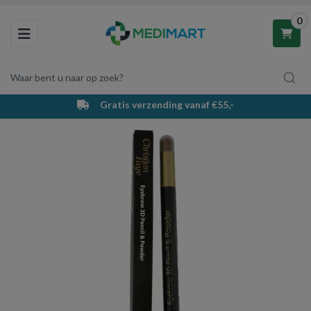
0
Toggle navigation
Waar bent u naar op zoek?
Gratis verzending vanaf €55,-
Winkelwagen
Uw winkelwagen is leeg.
Vul hem met producten.