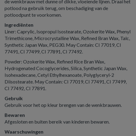
de wenkbrauw met dunne of dikke, vloeiende lijnen. Draai het
potlood na gebruik terug, om beschadiging van de
potloodpunt te voorkomen.
Ingrediënten
Liner: Caprylic, Isopropul Isostearate, Ozokerite Wax, Phenyl
Trimethicone, Microcrystalline Wax, Refined Bran Wax, Talc,
Synthetic Japan Wax, PEG30. May Contain: CI 77019, CI
77491, CI 77499, CI 77891, CI 77492.
Powder: Ozokerite Wax, Refined Rice Bran Wax,
Hydrogenated Cocoglycerides, Silica, Synthetic Japan Wax,
Isohexadecane, Cetyl Ethylhexanoate, Polyglyceryl-2
Diisostearate. May Contain: CI 77019, CI 77491, CI 77499,
CI 77492, CI 77891.
Gebruik
Gebruik voor het op kleur brengen van de wenkbrauwen.
Bewaren
Afgesloten en buiten bereik van kinderen bewaren.
Waarschuwingen