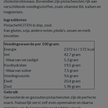
cholesterolniveaus. Bovendien zijn pistachenoten rijk aan
verschillende voedingsstoffen, zoals vitamine B6, kalium en
magnesium.
Ingrediënten
PistacheNOTEN in dop, zout.
Kan gluten, soja, andere noten, pinda's, sesam en melk
bevatten.
Voedingswaarde per 100 gram:
Energie
2372 kJ / 572 kcal
Vet
42,7 gram
-Waarvan verzadigd
5,3 gram
Koolhydraten
19,5 gram
-Waarvan suiker
7,5 gram
Voedingsvezels
9,6 gram
Eiwit
20,4 gram
Zout
1,96 gram
Gebruik
Geroosterde en gezouten pistachenoten zijn de perfecte
snack. Natuurlijk eerst zelf even openmaken en daarna
genieten van de knapperige nootachtige smaak.