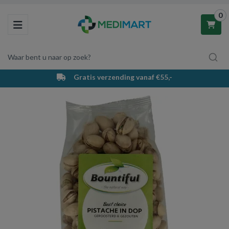
0
Toggle navigation
Waar bent u naar op zoek?
Gratis verzending vanaf €55,-
Winkelwagen
Uw winkelwagen is leeg.
Vul hem met producten.