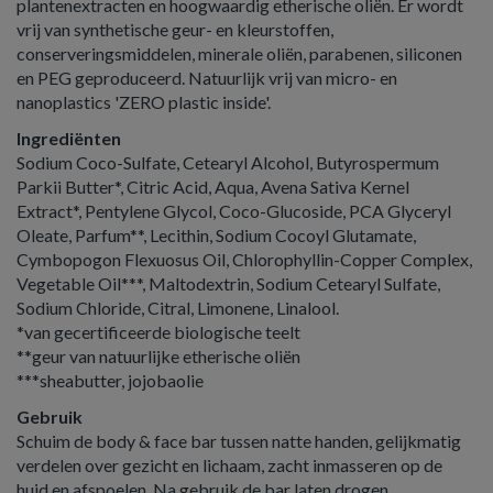
plantenextracten en hoogwaardig etherische oliën. Er wordt
vrij van synthetische geur- en kleurstoffen,
conserveringsmiddelen, minerale oliën, parabenen, siliconen
en PEG geproduceerd. Natuurlijk vrij van micro- en
nanoplastics 'ZERO plastic inside'.
Ingrediënten
Sodium Coco-Sulfate, Cetearyl Alcohol, Butyrospermum
Parkii Butter*, Citric Acid, Aqua, Avena Sativa Kernel
Extract*, Pentylene Glycol, Coco-Glucoside, PCA Glyceryl
Oleate, Parfum**, Lecithin, Sodium Cocoyl Glutamate,
Cymbopogon Flexuosus Oil, Chlorophyllin-Copper Complex,
Vegetable Oil***, Maltodextrin, Sodium Cetearyl Sulfate,
Sodium Chloride, Citral, Limonene, Linalool.
*van gecertificeerde biologische teelt
**geur van natuurlijke etherische oliën
***sheabutter, jojobaolie
Gebruik
Schuim de body & face bar tussen natte handen, gelijkmatig
verdelen over gezicht en lichaam, zacht inmasseren op de
huid en afspoelen. Na gebruik de bar laten drogen.