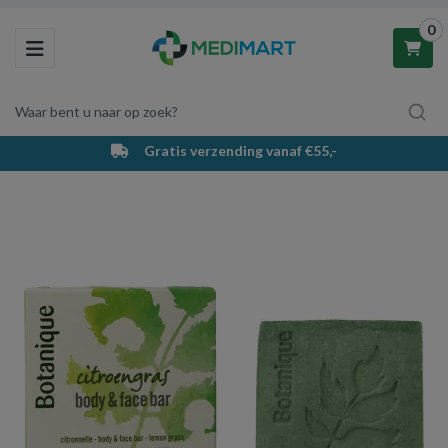
0
Toggle navigation
Waar bent u naar op zoek?
Gratis verzending vanaf €55,-
Winkelwagen
Uw winkelwagen is leeg.
Vul hem met producten.