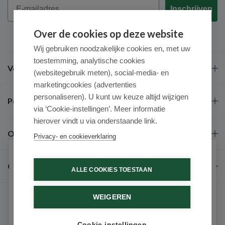
Email
Inschrijven
Over de cookies op deze website
Wij gebruiken noodzakelijke cookies en, met uw
toestemming, analytische cookies
Veel gestelde vragen
(websitegebruik meten), social-media- en
marketingcookies (advertenties
personaliseren). U kunt uw keuze altijd wijzigen
Populaire merken
via ‘Cookie-instellingen’. Meer informatie
hierover vindt u via onderstaande link.
Over ons
Privacy- en cookieverklaring
Schrijf je in voor onze nieuwsbrief
Contact
ALLE COOKIES TOESTAAN
Ontvang als eerste de beste aanbiedingen en persoonlijk
advies
WEIGEREN
Voornaam
Cookie-instellingen