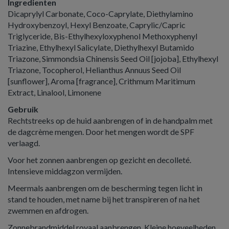
Ingredienten
Dicaprylyl Carbonate, Coco-Caprylate, Diethylamino
Hydroxybenzoyl, Hexyl Benzoate, Caprylic/Capric
Triglyceride, Bis-Ethylhexyloxyphenol Methoxyphenyl
Triazine, Ethylhexyl Salicylate, Diethylhexyl Butamido
Triazone, Simmondsia Chinensis Seed Oil [jojoba], Ethylhexyl
Triazone, Tocopherol, Helianthus Annuus Seed Oil
[sunflower], Aroma [fragrance], Crithmum Maritimum
Extract, Linalool, Limonene
Gebruik
Rechtstreeks op de huid aanbrengen of in de handpalm met
de dagcrème mengen. Door het mengen wordt de SPF
verlaagd.
Voor het zonnen aanbrengen op gezicht en decolleté.
Intensieve middagzon vermijden.
Meermals aanbrengen om de bescherming tegen licht in
stand te houden, met name bij het transpireren of na het
zwemmen en afdrogen.
Zonnebrandmiddel royaal aanbrengen. Kleine hoeveelheden