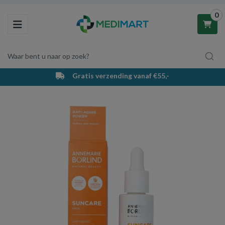
0
Toggle navigation
Waar bent u naar op zoek?
Gratis verzending vanaf €55,-
Winkelwagen
Uw winkelwagen is leeg.
Vul hem met producten.