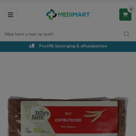
0
Toggle navigation
Waar bent u naar op zoek?
PostNL bezorging & afhaalpunten
Winkelwagen
Uw winkelwagen is leeg.
Vul hem met producten.