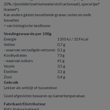
20%, rijsmiddel (natriumwaterstofcarbonaat), specerijen*
(kaneel*).
Kan andere gluten bevattende granen, noten en melk
bevatten
= van biologische landbouw
Voedingswaarde per 100g
Energie
1350 kJ / 319 kcal
Vetten
0,7 g
- waarvan verzadigde vetzuren
0,1 g
Koolhydraten
73 g
- waarvan suikers
41 g
Vezels
3,5 g
Eiwitten
3,1 g
Zout
0,4 g
Gebruik
Lekker als ontbijt of tussendoor.
Goed afgesloten bewaren op kamertemperatuur.
Fabrikant/Distributeur
Bill's Natuurbakkerij