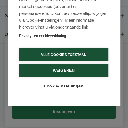
marketingcookies (advertenties
personaliseren). U kunt uw keuze altijd wijzigen
Populaire merken
via ‘Cookie-instellingen’. Meer informatie
hierover vindt u via onderstaande link.
Over ons
Privacy- en cookieverklaring
Schrijf je in voor onze nieuwsbrief
Contact
ALLE COOKIES TOESTAAN
Ontvang als eerste de beste aanbiedingen en persoonlijk
advies
WEIGEREN
Voornaam
Cookie-instellingen
Email
© 2026 - Medimart.be.
Inschrijven