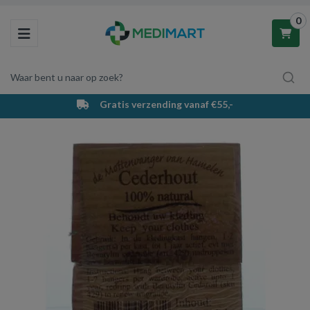
0
Toggle navigation
Waar bent u naar op zoek?
Gratis verzending vanaf €55,-
Winkelwagen
Uw winkelwagen is leeg.
Vul hem met producten.