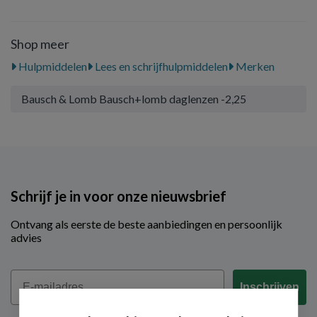
Shop meer
Hulpmiddelen
Lees en schrijfhulpmiddelen
Merken
Bausch & Lomb Bausch+lomb daglenzen -2,25
Schrijf je in voor onze nieuwsbrief
Ontvang als eerste de beste aanbiedingen en persoonlijk
advies
Email
Inschrijven