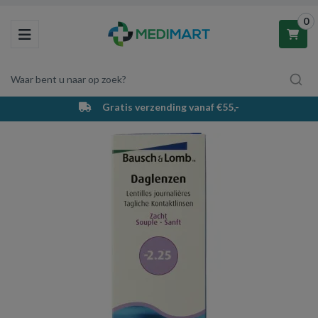
0
Toggle navigation
Waar bent u naar op zoek?
Gratis verzending vanaf €55,-
Winkelwagen
Uw winkelwagen is leeg.
Vul hem met producten.