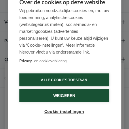
Over de cookies op deze website
Wij gebruiken noodzakelijke cookies en, met uw
toestemming, analytische cookies
Veel gestelde vragen
(websitegebruik meten), social-media- en
marketingcookies (advertenties
personaliseren). U kunt uw keuze altijd wijzigen
Populaire merken
via ‘Cookie-instellingen’. Meer informatie
hierover vindt u via onderstaande link.
Over ons
Privacy- en cookieverklaring
Schrijf je in voor onze nieuwsbrief
Contact
ALLE COOKIES TOESTAAN
Ontvang als eerste de beste aanbiedingen en persoonlijk
advies
WEIGEREN
Voornaam
Cookie-instellingen
Email
© 2026 - Medimart.be.