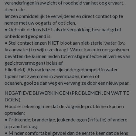
veranderingen in uw zicht of roodheid van het oog ervaart,
dient u de
lenzen onmiddellijk te verwijderen en direct contact op te
nemen met uw oogarts of opticien.
• Gebruik de lens NIET als de verpakking beschadigd of
onbedoeld geopend is.
• Stel contactlenzen NIET bloot aan niet-steriel water (bv.
kraanwater) terwijl u ze draagt. Water kan microorganismen
bevatten die kunnen leiden tot ernstige infectie en verlies van
gezichtsvermogen (inclusief
blindheid). Als uw lenzen zijn ondergedompeld in water
tijdens het zwemmen in zwembaden, meren of
oceanen, gooi ze dan weg en vervang ze door een nieuw paar.
NEGATIEVE BIJWERKINGEN (PROBLEMEN, EN WAT TE
DOEN)
Houd er rekening mee dat de volgende problemen kunnen
optreden:
• Prikkende, branderige, jeukende ogen (irritatie) of andere
pijn aan het oog
• Minder comfortabel gevoel dan de eerste keer dat de lens