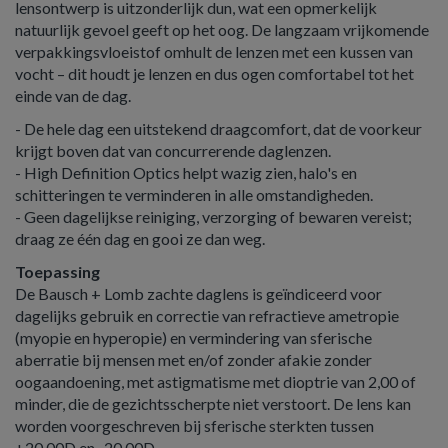
lensontwerp is uitzonderlijk dun, wat een opmerkelijk
natuurlijk gevoel geeft op het oog. De langzaam vrijkomende
verpakkingsvloeistof omhult de lenzen met een kussen van
vocht – dit houdt je lenzen en dus ogen comfortabel tot het
einde van de dag.
- De hele dag een uitstekend draagcomfort, dat de voorkeur
krijgt boven dat van concurrerende daglenzen.
- High Definition Optics helpt wazig zien, halo's en
schitteringen te verminderen in alle omstandigheden.
- Geen dagelijkse reiniging, verzorging of bewaren vereist;
draag ze één dag en gooi ze dan weg.
Toepassing
De Bausch + Lomb zachte daglens is geïndiceerd voor
dagelijks gebruik en correctie van refractieve ametropie
(myopie en hyperopie) en vermindering van sferische
aberratie bij mensen met en/of zonder afakie zonder
oogaandoening, met astigmatisme met dioptrie van 2,00 of
minder, die de gezichtsscherpte niet verstoort. De lens kan
worden voorgeschreven bij sferische sterkten tussen
+20,00D en -20,00D.