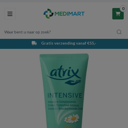
0
Toggle navigation
Waar bent u naar op zoek?
Gratis verzending vanaf €55,-
Winkelwagen
Uw winkelwagen is leeg.
Vul hem met producten.