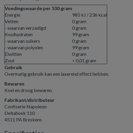
Voedingswaarde per 100 gram
Energie
985 kJ / 236 kcal
Vetten
0 gram
- waarvan verzadigd
0 gram
Koolhydraten
99 gram
- waarvan suikers
0 gram
- waarvan polyolen
99 gram
Eiwitten
0 gram
Zout
< 0,01 gram
Gebruik
Overmatig gebruik kan een laxerend effect hebben.
Bewaren
Koel en droog bewaren.
Fabrikant/distributeur
Confiserie Napoleon
Deltahoek 110
4511 PA Breskens