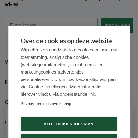
advies
Email
Inschrijven
Over de cookies op deze website
Wij gebruiken noodzakelijke cookies en, met uw
toestemming, analytische cookies
Veel gestelde vragen
(websitegebruik meten), social-media- en
marketingcookies (advertenties
personaliseren). U kunt uw keuze altijd wijzigen
Populaire merken
via ‘Cookie-instellingen’. Meer informatie
hierover vindt u via onderstaande link.
Over ons
Privacy- en cookieverklaring
Schrijf je in voor onze nieuwsbrief
Contact
ALLE COOKIES TOESTAAN
Ontvang als eerste de beste aanbiedingen en persoonlijk
advies