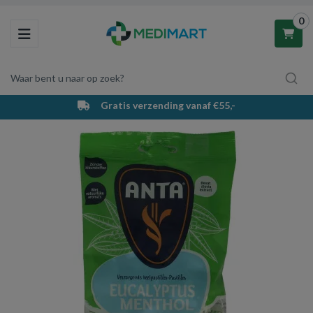
0
Toggle navigation
Waar bent u naar op zoek?
Gratis verzending vanaf €55,-
Winkelwagen
Uw winkelwagen is leeg.
Vul hem met producten.