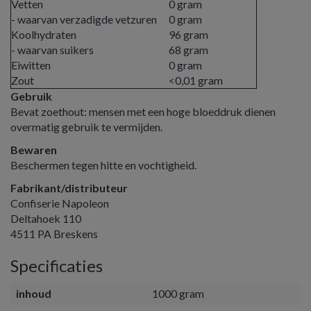
Vetten
0 gram
- waarvan verzadigde vetzuren
0 gram
Koolhydraten
96 gram
- waarvan suikers
68 gram
Eiwitten
0 gram
Zout
<0,01 gram
Gebruik
Bevat zoethout: mensen met een hoge bloeddruk dienen
overmatig gebruik te vermijden.
Bewaren
Beschermen tegen hitte en vochtigheid.
Fabrikant/distributeur
Confiserie Napoleon
Deltahoek 110
4511 PA Breskens
Specificaties
inhoud
1000 gram