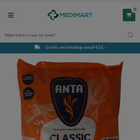
0
Toggle navigation
Waar bent u naar op zoek?
Gratis verzending vanaf €55,-
Winkelwagen
Uw winkelwagen is leeg.
Vul hem met producten.