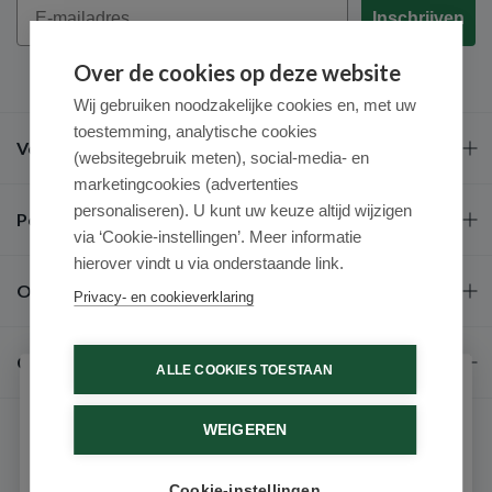
Inschrijven
Over de cookies op deze website
Wij gebruiken noodzakelijke cookies en, met uw
toestemming, analytische cookies
Veel gestelde vragen
(websitegebruik meten), social-media- en
marketingcookies (advertenties
personaliseren). U kunt uw keuze altijd wijzigen
Populaire merken
via ‘Cookie-instellingen’. Meer informatie
hierover vindt u via onderstaande link.
Over ons
Privacy- en cookieverklaring
Contact
ALLE COOKIES TOESTAAN
Schrijf je in voor onze nieuwsbrief
WEIGEREN
Ontvang als eerste de beste aanbiedingen en persoonlijk
advies
Cookie-instellingen