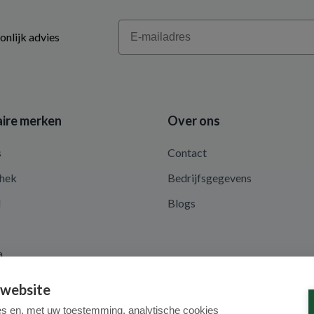
Email
onlijk advies
ire merken
Over ons
s
Contact
hek
Bedrijfsgegevens
d
Blogs
a
 website
es en, met uw toestemming, analytische cookies