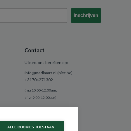
Inschrijven
Contact
U kunt ons bereiken op:
info@medimart.nl (niet.be)
+31704271302
(ma 10:00-12:00uur,
di-vr 9:00-12:00uur)
ALLE COOKIES TOESTAAN