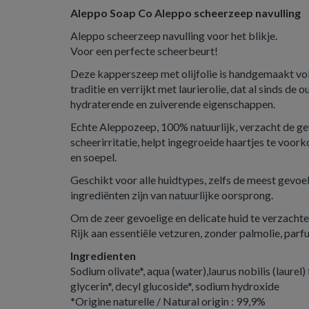
Aleppo Soap Co Aleppo scheerzeep navulling
Aleppo scheerzeep navulling voor het blikje.
Voor een perfecte scheerbeurt!
Deze kapperszeep met olijfolie is handgemaakt vo
traditie en verrijkt met laurierolie, dat al sinds de
hydraterende en zuiverende eigenschappen.
Echte Aleppozeep, 100% natuurlijk, verzacht de g
scheerirritatie, helpt ingegroeide haartjes te voo
en soepel.
Geschikt voor alle huidtypes, zelfs de meest gevoel
ingrediënten zijn van natuurlijke oorsprong.
Om de zeer gevoelige en delicate huid te verzacht
Rijk aan essentiële vetzuren, zonder palmolie, parf
Ingredienten
Sodium olivate*, aqua (water),laurus nobilis (laurel) f
glycerin*, decyl glucoside*, sodium hydroxide
*Origine naturelle / Natural origin : 99,9%