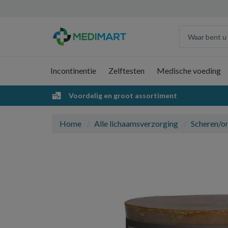
Incontinentie
Zelftesten
Medische voeding
Voordelig en groot assortiment
Home
Alle lichaamsverzorging
Scheren/o