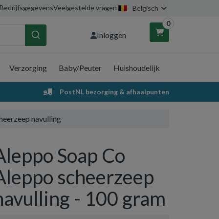
Bedrijfsgegevens
Veelgestelde vragen
Belgisch
0
Inloggen
Verzorging
Baby/Peuter
Huishoudelijk
nkelwagen
PostNL bezorging & afhaalpunten
Uw winkelwagen is leeg.
heerzeep navulling
Vul hem met producten.
Aleppo Soap Co
Aleppo scheerzeep
navulling - 100 gram