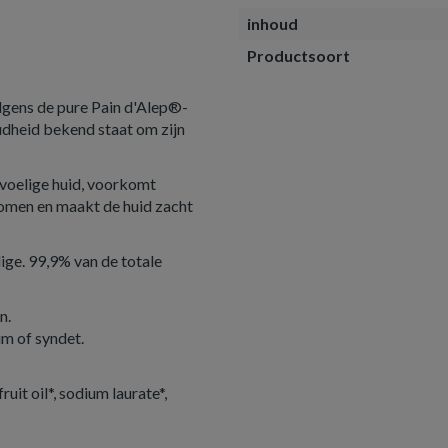
inhoud
Productsoort
lgens de pure Pain d'Alep®-
 oudheid bekend staat om zijn
evoelige huid, voorkomt
rkomen en maakt de huid zacht
ige. 99,9% van de totale
en.
um of syndet.
ruit oil*, sodium laurate*,